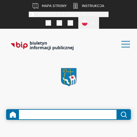
MAPA STRONY
INSTRUKCJA
KONTRAST DLA OSÓB SŁABOWIDZĄCYCH
PL
biuletyn
informacji publicznej