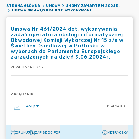
STRONA GŁÓWNA
UMOWY
UMOWY ZAWARTE W 2024R.
UMOWA NR 461/2024 DOT. WYKONYWANIA ZADAŃ OPERATORA OBSŁUGI INFORMATYCZNEJ OBWODOWEJ KOMISJI WYBORCZEJ NR 15 Z/S W ŚWIETLICY OSIEDLOWEJ W PUŁTUSKU W WYBORACH DO PARLAMENTU EUROPEJSKIEGO ZARZĄDZONYCH NA DZIEŃ 9.06.20024R.
Umowa Nr 461/2024 dot. wykonywania
zadań operatora obsługi informatycznej
Obwodowej Komisji Wyborczej Nr 15 z/s w
Świetlicy Osiedlowej w Pułtusku w
wyborach do Parlamentu Europejskiego
zarządzonych na dzień 9.06.20024r.
2024-06-14 09:15
ZAŁĄCZNIKI
461.pdf
884.24 KB
DRUKUJ
ZAPISZ DO PDF
METRYCZKA