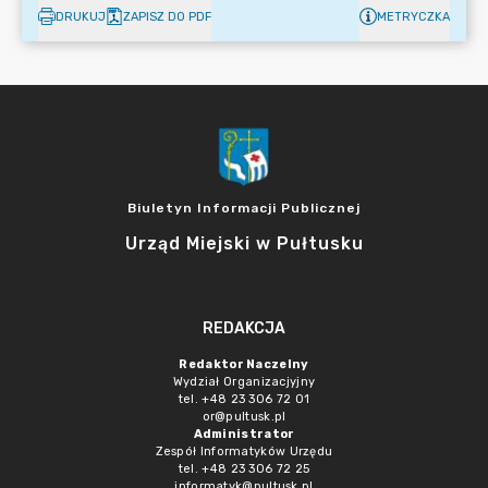
DRUKUJ
ZAPISZ DO PDF
METRYCZKA
Biuletyn Informacji Publicznej
Urząd Miejski w Pułtusku
REDAKCJA
Redaktor Naczelny
Wydział Organizacjyjny
tel. +48 23 306 72 01
or@pultusk.pl
Administrator
Zespół Informatyków Urzędu
tel. +48 23 306 72 25
informatyk@pultusk.pl