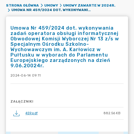
STRONA GŁÓWNA
UMOWY
UMOWY ZAWARTE W 2024R.
UMOWA NR 459/2024 DOT. WYKONYWANIA ZADAŃ OPERATORA OBSŁUGI INFORMATYCZNEJ OBWODOWEJ KOMISJI WYBORCZEJ NR 13 Z/S W SPECJALNYM OŚRODKU SZKOLNO-WYCHOWAWCZYM IM. A. KARŁOWICZ W PUŁTUSKU W WYBORACH DO PARLAMENTU EUROPEJSKIEGO ZARZĄDZONYCH NA DZIEŃ 9.06.20024R.
Umowa Nr 459/2024 dot. wykonywania
zadań operatora obsługi informatycznej
Obwodowej Komisji Wyborczej Nr 13 z/s w
Specjalnym Ośrodku Szkolno-
Wychowawczym im. A. Karłowicz w
Pułtusku w wyborach do Parlamentu
Europejskiego zarządzonych na dzień
9.06.20024r.
2024-06-14 09:11
ZAŁĄCZNIKI
459.pdf
882.56 KB