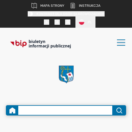
MAPA STRONY
INSTRUKCJA
KONTRAST DLA OSÓB SŁABOWIDZĄCYCH
PL
biuletyn
informacji publicznej