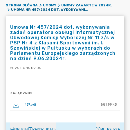
STRONA GŁÓWNA
UMOWY
UMOWY ZAWARTE W 2024R.
UMOWA NR 457/2024 DOT. WYKONYWANIA ZADAŃ OPERATORA OBSŁUGI INFORMATYCZNEJ OBWODOWEJ KOMISJI WYBORCZEJ NR 11 Z/S W PSP NR 4 Z KLASAMI SPORTOWYMI IM. I. SZEWIŃSKIEJ W PUŁTUSKU W WYBORACH DO PARLAMENTU EUROPEJSKIEGO ZARZĄDZONYCH NA DZIEŃ 9.06.20024R.
Umowa Nr 457/2024 dot. wykonywania
zadań operatora obsługi informatycznej
Obwodowej Komisji Wyborczej Nr 11 z/s w
PSP Nr 4 z Klasami Sportowymi im. I.
Szewińskiej w Pułtusku w wyborach do
Parlamentu Europejskiego zarządzonych
na dzień 9.06.20024r.
2024-06-14 09:04
ZAŁĄCZNIKI
457.pdf
881.99 KB
DRUKUJ
ZAPISZ DO PDF
METRYCZKA