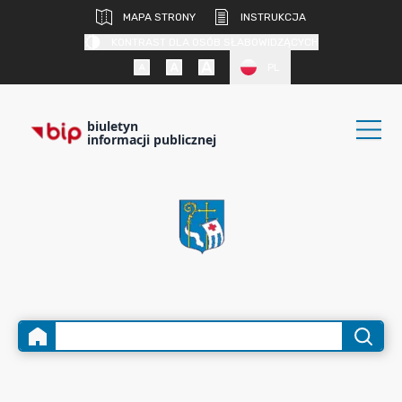
MAPA STRONY
INSTRUKCJA
KONTRAST DLA OSÓB SŁABOWIDZĄCYCH
PL
biuletyn
informacji publicznej