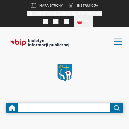
MAPA STRONY
INSTRUKCJA
KONTRAST DLA OSÓB SŁABOWIDZĄCYCH
PL
biuletyn
informacji publicznej