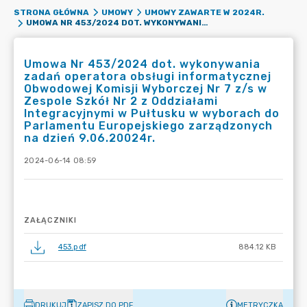
STRONA GŁÓWNA
UMOWY
UMOWY ZAWARTE W 2024R.
UMOWA NR 453/2024 DOT. WYKONYWANIA ZADAŃ OPERATORA OBSŁUGI INFORMATYCZNEJ OBWODOWEJ KOMISJI WYBORCZEJ NR 7 Z/S W ZESPOLE SZKÓŁ NR 2 Z ODDZIAŁAMI INTEGRACYJNYMI W PUŁTUSKU W WYBORACH DO PARLAMENTU EUROPEJSKIEGO ZARZĄDZONYCH NA DZIEŃ 9.06.20024R.
Umowa Nr 453/2024 dot. wykonywania
zadań operatora obsługi informatycznej
Obwodowej Komisji Wyborczej Nr 7 z/s w
Zespole Szkół Nr 2 z Oddziałami
Integracyjnymi w Pułtusku w wyborach do
Parlamentu Europejskiego zarządzonych
na dzień 9.06.20024r.
2024-06-14 08:59
ZAŁĄCZNIKI
453.pdf
884.12 KB
DRUKUJ
ZAPISZ DO PDF
METRYCZKA