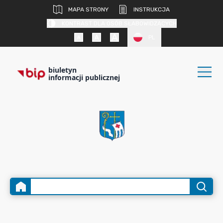
MAPA STRONY
INSTRUKCJA
KONTRAST DLA OSÓB SŁABOWIDZĄCYCH
PL
biuletyn
informacji publicznej