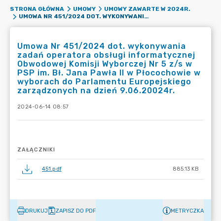
STRONA GŁÓWNA
UMOWY
UMOWY ZAWARTE W 2024R.
UMOWA NR 451/2024 DOT. WYKONYWANIA ZADAŃ OPERATORA OBSŁUGI INFORMATYCZNEJ OBWODOWEJ KOMISJI WYBORCZEJ NR 5 Z/S W PSP IM. BŁ. JANA PAWŁA II W PŁOCOCHOWIE W WYBORACH DO PARLAMENTU EUROPEJSKIEGO ZARZĄDZONYCH NA DZIEŃ 9.06.20024R.
Umowa Nr 451/2024 dot. wykonywania
zadań operatora obsługi informatycznej
Obwodowej Komisji Wyborczej Nr 5 z/s w
PSP im. Bł. Jana Pawła II w Płocochowie w
wyborach do Parlamentu Europejskiego
zarządzonych na dzień 9.06.20024r.
2024-06-14 08:57
ZAŁĄCZNIKI
451.pdf
885.13 KB
DRUKUJ
ZAPISZ DO PDF
METRYCZKA