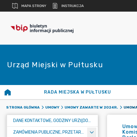
MAPA STRONY
INSTRUKCJA
biuletyn
informacji publicznej
Urząd Miejski w Pułtusku
RADA MIEJSKA W PUŁTUSKU
STRONA GŁÓWNA
UMOWY
UMOWY ZAWARTE W 2024R.
DANE KONTAKTOWE, GODZINY URZĘDOWANIA I NUMER KONTA BANKOWEGO
Umow
Komis
ZAMÓWIENIA PUBLICZNE, PRZETARGI, KONKURSY