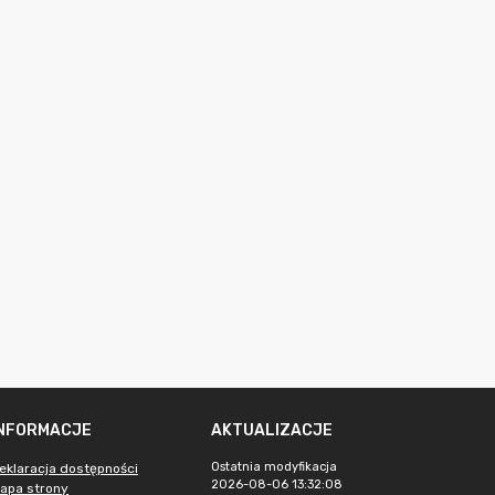
INFORMACJE
AKTUALIZACJE
Ostatnia modyfikacja
eklaracja dostępności
2026-08-06 13:32:08
apa strony