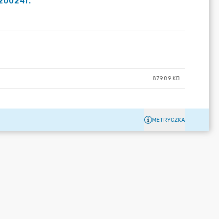
20024r.
879.89 KB
METRYCZKA