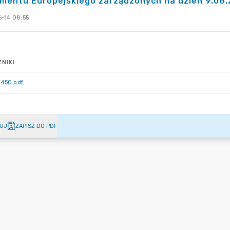
mentu Europejskiego zarządzonych na dzień 9.06.
-14 08:55
NIKI
450.pdf
UJ
ZAPISZ DO PDF