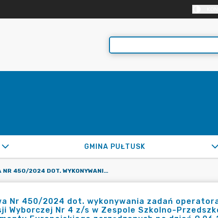
KON
GMINA PUŁTUSK
UMOWA NR 450/2024 DOT. WYKONYWANIA ZADAŃ OPERATORA OBSŁUGI INFORMATYCZNEJ OBWODOWEJ KOMISJI WYBORCZEJ NR 4 Z/S W ZESPOLE SZKOLNO-PRZEDSZKOLNYM W PRZEMIAROWIE W WYBORACH DO PARLAMENTU EUROPEJSKIEGO ZARZĄDZONYCH NA DZIEŃ 9.06.20024R.
a Nr 450/2024 dot. wykonywania zadań operatora
ji Wyborczej Nr 4 z/s w Zespole Szkolno-Przedsz