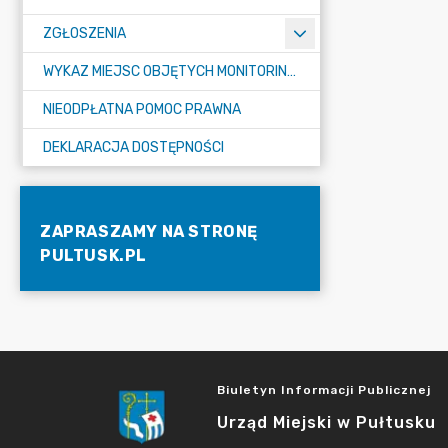
ZGŁOSZENIA
WYKAZ MIEJSC OBJĘTYCH MONITORINGIEM
NIEODPŁATNA POMOC PRAWNA
DEKLARACJA DOSTĘPNOŚCI
ZAPRASZAMY NA STRONĘ
PULTUSK.PL
Biuletyn Informacji Publicznej
Urząd Miejski w Pułtusku