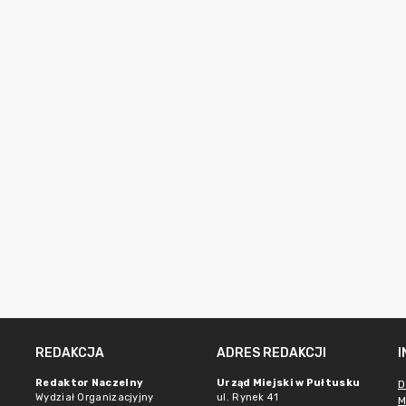
REDAKCJA
ADRES REDAKCJI
Redaktor Naczelny
Urząd Miejski w Pułtusku
D
Wydział Organizacjyjny
ul. Rynek 41
M