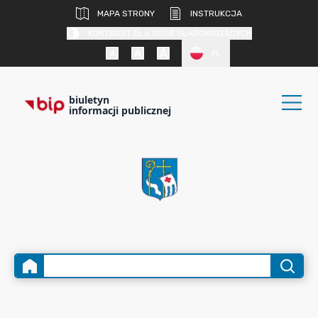
MAPA STRONY
INSTRUKCJA
KONTRAST DLA OSÓB SŁABOWIDZĄCYCH
PL
biuletyn
informacji publicznej