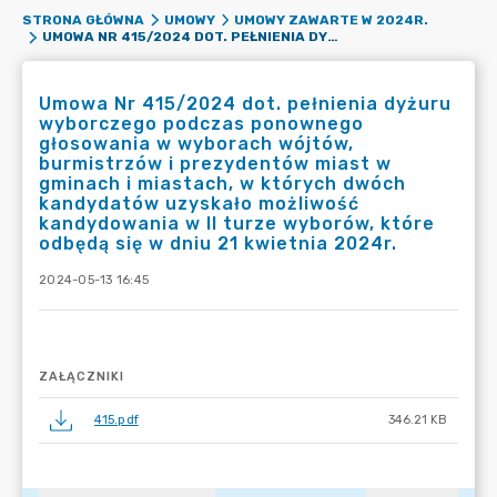
STRONA GŁÓWNA
UMOWY
UMOWY ZAWARTE W 2024R.
UMOWA NR 415/2024 DOT. PEŁNIENIA DYŻURU WYBORCZEGO PODCZAS PONOWNEGO GŁOSOWANIA W WYBORACH WÓJTÓW, BURMISTRZÓW I PREZYDENTÓW MIAST W GMINACH I MIASTACH, W KTÓRYCH DWÓCH KANDYDATÓW UZYSKAŁO MOŻLIWOŚĆ KANDYDOWANIA W II TURZE WYBORÓW, KTÓRE ODBĘDĄ SIĘ W DNIU 21 KWIETNIA 2024R.
Umowa Nr 415/2024 dot. pełnienia dyżuru
wyborczego podczas ponownego
głosowania w wyborach wójtów,
burmistrzów i prezydentów miast w
gminach i miastach, w których dwóch
kandydatów uzyskało możliwość
kandydowania w II turze wyborów, które
odbędą się w dniu 21 kwietnia 2024r.
2024-05-13 16:45
ZAŁĄCZNIKI
415.pdf
346.21 KB