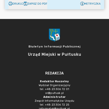
DRUKUJ
ZAPISZ DO PDF
METRYCZKA
Biuletyn Informacji Publicznej
Urząd Miejski w Pułtusku
REDAKCJA
Redaktor Naczelny
Wydział Organizacjyjny
tel. +48 23 306 72 01
or@pultusk.pl
Administrator
Zespół Informatyków Urzędu
tel. +48 23 306 72 25
informatyk@pultusk.pl