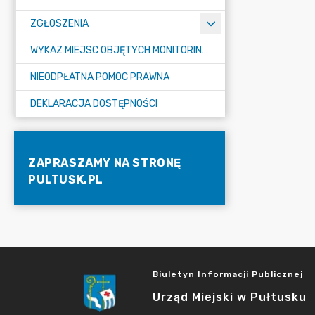
ZGŁOSZENIA
WYKAZ MIEJSC OBJĘTYCH MONITORINGIEM
NIEODPŁATNA POMOC PRAWNA
DEKLARACJA DOSTĘPNOŚCI
ZAPRASZAMY NA STRONĘ
PULTUSK.PL
Biuletyn Informacji Publicznej
Urząd Miejski w Pułtusku