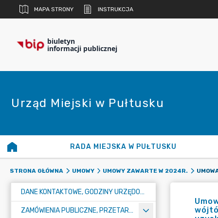
MAPA STRONY
INSTRUKCJA
biuletyn
informacji publicznej
Urząd Miejski w Pułtusku
RADA MIEJSKA W PUŁTUSKU
STRONA GŁÓWNA
UMOWY
UMOWY ZAWARTE W 2024R.
DANE KONTAKTOWE, GODZINY URZĘDOWANIA I NUMER KONTA BANKOWEGO
Umow
wójtó
ZAMÓWIENIA PUBLICZNE, PRZETARGI, KONKURSY