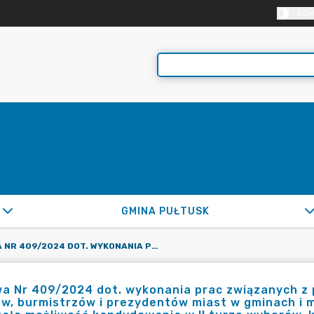
KON
GMINA PUŁTUSK
UMOWA NR 409/2024 DOT. WYKONANIA PRAC ZWIĄZANYCH Z PONOWNYM GŁOSOWANIEM W WYBORACH WÓJTÓW, BURMISTRZÓW I PREZYDENTÓW MIAST W GMINACH I MIASTACH, W KTÓRYCH DWÓCH KANDYDATÓW UZYSKAŁO MOŻLIWOŚĆ KANDYDOWANIA W II TURZE WYBORÓW, KTÓRE ODBĘDĄ SIĘ W DNIU 21 KWIETNIA 2024R. W ZAKRESIE PRZYGOTOWANIA PAKIETÓW DO GŁOSOWANIA KORESPONDENCYJNEGO, WYDAWANIA DECYZJI O UJĘCIU W STAŁYM OBWODZIE GŁOSOWANIA, SPORZĄDZANIA PEŁNOMOCNICTW DO GŁOSOWANIA
a Nr 409/2024 dot. wykonania prac związanych 
w, burmistrzów i prezydentów miast w gminach i