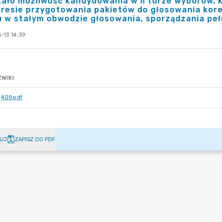
ało możliwość kandydowania w II turze wyborów, k
resie przygotowania pakietów do głosowania kor
u w stałym obwodzie głosowania, sporządzania pe
-13 14:39
NIKI
409.pdf
UJ
ZAPISZ DO PDF