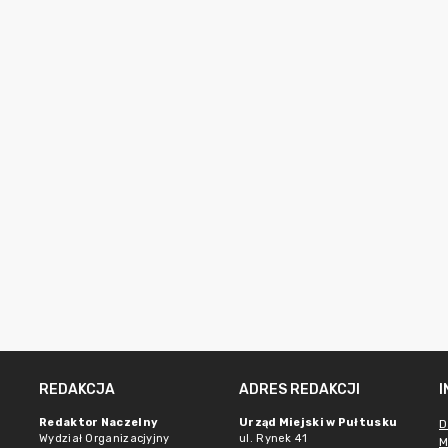
REDAKCJA
ADRES REDAKCJI
Redaktor Naczelny
Urząd Miejski w Pułtusku
D
Wydział Organizacjyjny
ul. Rynek 41
M