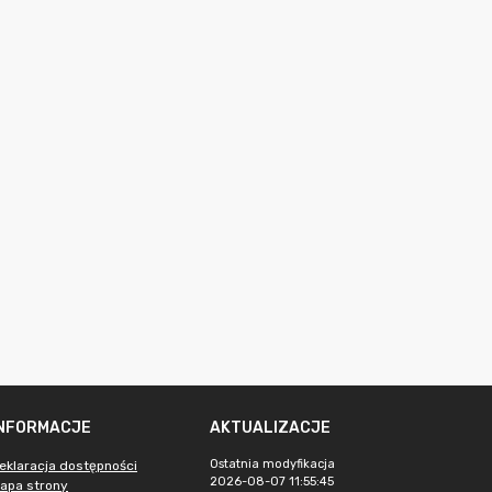
INFORMACJE
AKTUALIZACJE
Ostatnia modyfikacja
eklaracja dostępności
2026-08-07 11:55:45
apa strony