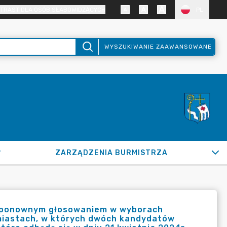
TRAST DLA OSÓB SŁABOWIDZĄCYCH
PL
WYSZUKIWANIE ZAAWANSOWANE
ZARZĄDZENIA BURMISTRZA
z ponownym głosowaniem w wyborach
 miastach, w których dwóch kandydatów