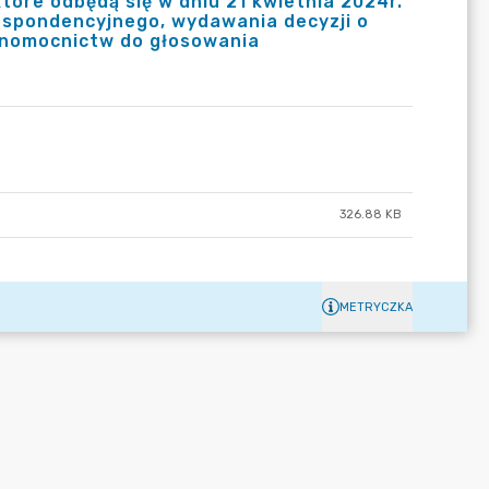
tóre odbędą się w dniu 21 kwietnia 2024r.
espondencyjnego, wydawania decyzji o
łnomocnictw do głosowania
326.88 KB
METRYCZKA