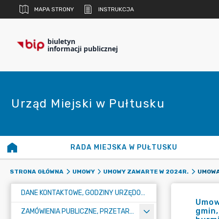
MAPA STRONY
INSTRUKCJA
biuletyn
informacji publicznej
Urząd Miejski w Pułtusku
RADA MIEJSKA W PUŁTUSKU
STRONA GŁÓWNA
UMOWY
UMOWY ZAWARTE W 2024R.
DANE KONTAKTOWE, GODZINY URZĘDOWANIA I NUMER KONTA BANKOWEGO
Umow
gmin,
ZAMÓWIENIA PUBLICZNE, PRZETARGI, KONKURSY