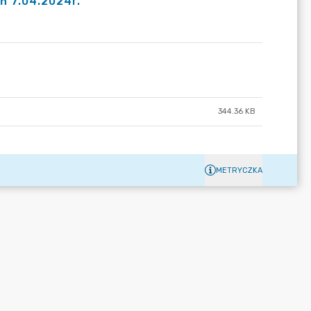
ń 7.04.2024r.
344.36 KB
METRYCZKA