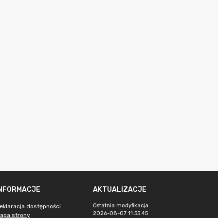
INFORMACJE
AKTUALIZACJE
Ostatnia modyfikacja
eklaracja dostępności
2026-08-07 11:55:45
apa strony