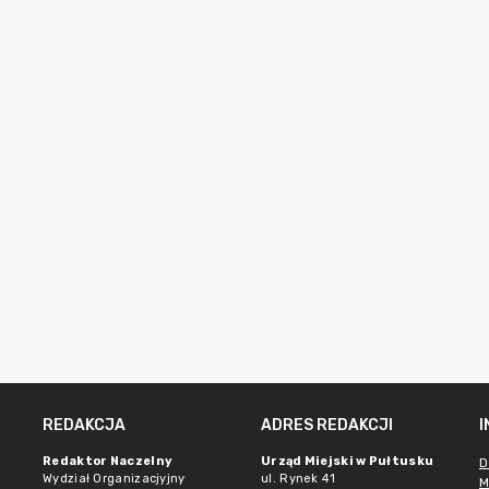
REDAKCJA
ADRES REDAKCJI
Redaktor Naczelny
Urząd Miejski w Pułtusku
D
Wydział Organizacjyjny
ul. Rynek 41
M