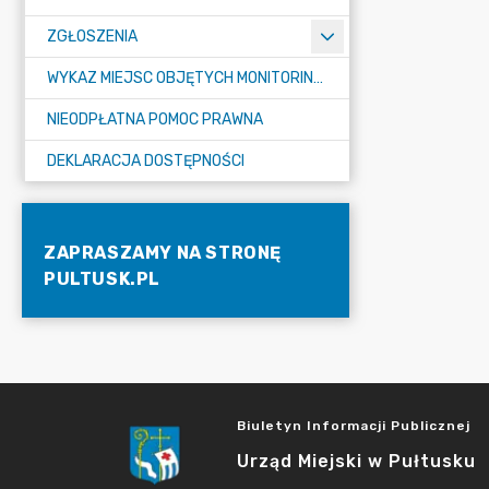
ZGŁOSZENIA
WYKAZ MIEJSC OBJĘTYCH MONITORINGIEM
NIEODPŁATNA POMOC PRAWNA
DEKLARACJA DOSTĘPNOŚCI
ZAPRASZAMY NA STRONĘ
PULTUSK.PL
Biuletyn Informacji Publicznej
Urząd Miejski w Pułtusku