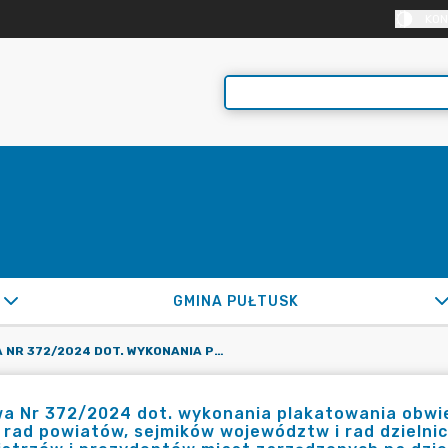
KON
GMINA PUŁTUSK
UMOWA NR 372/2024 DOT. WYKONANIA PLAKATOWANIA OBWIESZCZEŃ WYBORCZYCH DOT. WYBORÓW DO RAD GMIN, RAD POWIATÓW, SEJMIKÓW WOJEWÓDZTW I RAD DZIELNIC M. ST. WARSZAWY ORAZ WYBORÓW WÓJTÓW, BURMISTRZÓW I PREZYDENTÓW MIAST ZARZĄDZONYCH NA DZIEŃ 7.04.2024R.
a Nr 372/2024 dot. wykonania plakatowania obwi
 rad powiatów, sejmików województw i rad dzielni