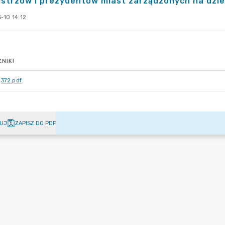
strzów i prezydentów miast zarządzonych na dzie
-10 14:12
NIKI
372.pdf
UJ
ZAPISZ DO PDF