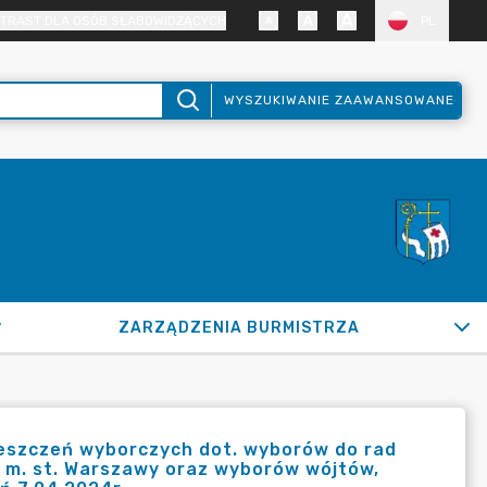
TRAST DLA OSÓB SŁABOWIDZĄCYCH
PL
WYSZUKIWANIE ZAAWANSOWANE
ZARZĄDZENIA BURMISTRZA
eszczeń wyborczych dot. wyborów do rad
c m. st. Warszawy oraz wyborów wójtów,