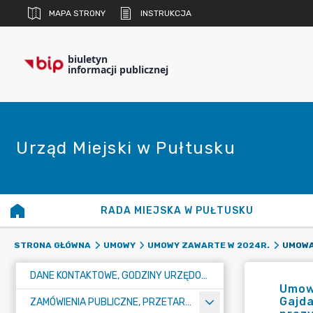
MAPA STRONY
INSTRUKCJA
biuletyn
informacji publicznej
Urząd Miejski w Pułtusku
RADA MIEJSKA W PUŁTUSKU
STRONA GŁÓWNA
UMOWY
UMOWY ZAWARTE W 2024R.
DANE KONTAKTOWE, GODZINY URZĘDOWANIA I NUMER KONTA BANKOWEGO
Umowa
Gajda
ZAMÓWIENIA PUBLICZNE, PRZETARGI, KONKURSY