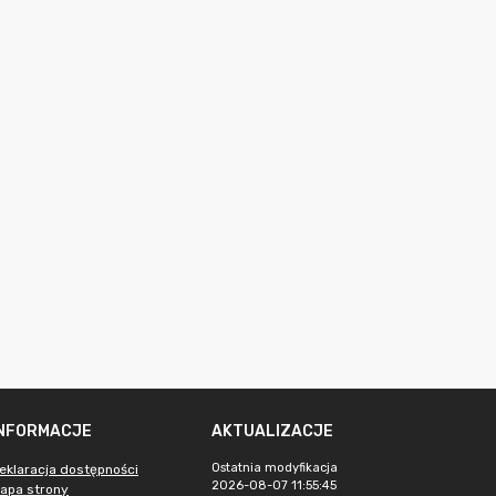
INFORMACJE
AKTUALIZACJE
Ostatnia modyfikacja
eklaracja dostępności
2026-08-07 11:55:45
apa strony