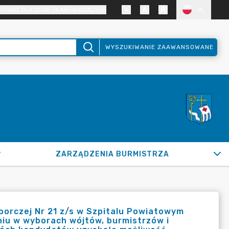
TRAST DLA OSÓB SŁABOWIDZĄCYCH
PL
WYSZUKIWANIE ZAAWANSOWANE
ZARZĄDZENIA BURMISTRZA
orczej Nr 21 z/s w Szpitalu Powiatowym
niu w wyborach wójtów, burmistrzów i