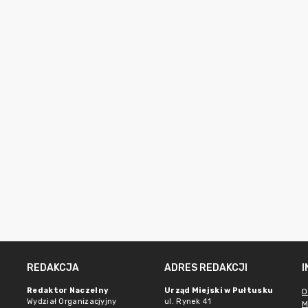
REDAKCJA
ADRES REDAKCJI
Redaktor Naczelny
Urząd Miejski w Pułtusku
D
Wydział Organizacjyjny
ul. Rynek 41
M