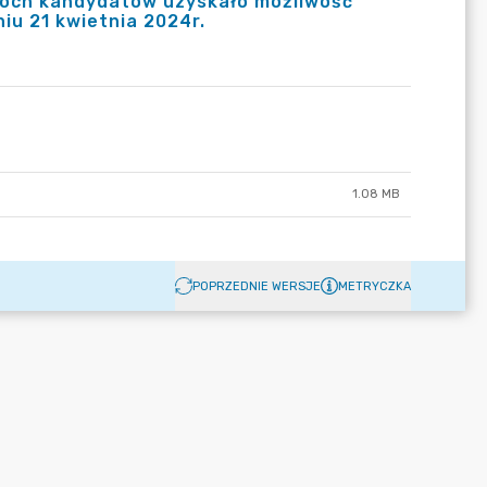
wóch kandydatów uzyskało możliwość
iu 21 kwietnia 2024r.
1.08 MB
POPRZEDNIE WERSJE
METRYCZKA