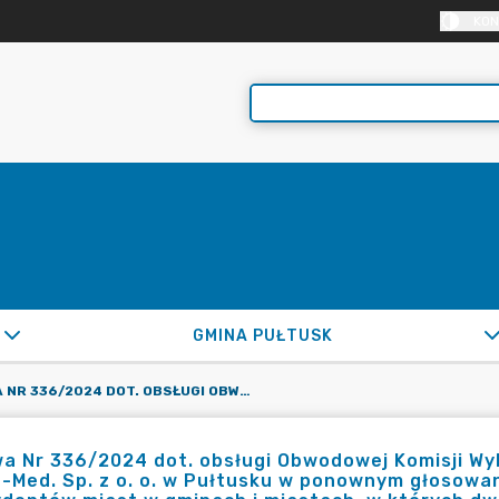
KON
GMINA PUŁTUSK
UMOWA NR 336/2024 DOT. OBSŁUGI OBWODOWEJ KOMISJI WYBORCZEJ NR 21 Z/S W SZPITALU POWIATOWYM GAJDA-MED. SP. Z O. O. W PUŁTUSKU W PONOWNYM GŁOSOWANIU W WYBORACH WÓJTÓW, BURMISTRZÓW I PREZYDENTÓW MIAST W GMINACH I MIASTACH, W KTÓRYCH DWÓCH KANDYDATÓW UZYSKAŁO MOŻLIWOŚĆ KANDYDOWANIA W II TURZE WYBORÓW, KTÓRE ODBĘDĄ SIĘ W DNIU 21 KWIETNIA 2024R.
 Nr 336/2024 dot. obsługi Obwodowej Komisji Wyb
-Med. Sp. z o. o. w Pułtusku w ponownym głosowa