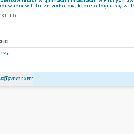
ydentów miast w gminach i miastach, w których d
dowania w II turze wyborów, które odbędą się w dn
-08 13:36
NIKI
336.pdf
UJ
ZAPISZ DO PDF