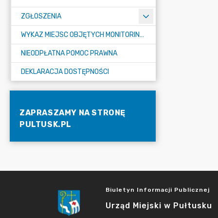
ZGŁOSZENIA
WYKAZ MIEJSC OBJĘTYCH MONITORINGIEM
NIEODPŁATNA POMOC PRAWNA
DEKLARACJA DOSTĘPNOŚCI
ZAPRASZAMY NA STRONĘ
PULTUSK.PL
Biuletyn Informacji Publicznej
Urząd Miejski w Pułtusku