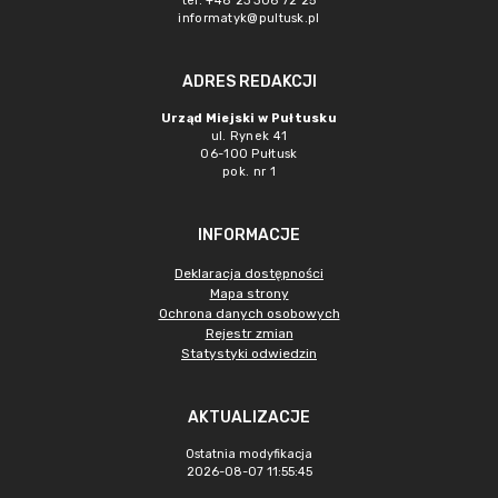
tel. +48 23 306 72 25
informatyk@pultusk.pl
ADRES REDAKCJI
Urząd Miejski w Pułtusku
ul. Rynek 41
06-100 Pułtusk
pok. nr 1
INFORMACJE
Deklaracja dostępności
Mapa strony
Ochrona danych osobowych
Rejestr zmian
Statystyki odwiedzin
AKTUALIZACJE
Ostatnia modyfikacja
2026-08-07 11:55:45