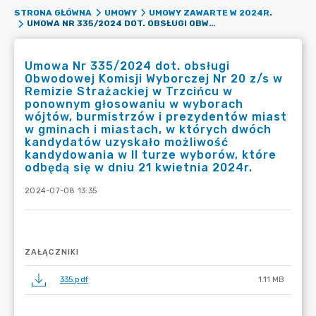
STRONA GŁÓWNA
UMOWY
UMOWY ZAWARTE W 2024R.
UMOWA NR 335/2024 DOT. OBSŁUGI OBWODOWEJ KOMISJI WYBORCZEJ NR 20 Z/S W REMIZIE STRAŻACKIEJ W TRZCIŃCU W PONOWNYM GŁOSOWANIU W WYBORACH WÓJTÓW, BURMISTRZÓW I PREZYDENTÓW MIAST W GMINACH I MIASTACH, W KTÓRYCH DWÓCH KANDYDATÓW UZYSKAŁO MOŻLIWOŚĆ KANDYDOWANIA W II TURZE WYBORÓW, KTÓRE ODBĘDĄ SIĘ W DNIU 21 KWIETNIA 2024R.
Umowa Nr 335/2024 dot. obsługi
Obwodowej Komisji Wyborczej Nr 20 z/s w
Remizie Strażackiej w Trzcińcu w
ponownym głosowaniu w wyborach
wójtów, burmistrzów i prezydentów miast
w gminach i miastach, w których dwóch
kandydatów uzyskało możliwość
kandydowania w II turze wyborów, które
odbędą się w dniu 21 kwietnia 2024r.
2024-07-08 13:35
ZAŁĄCZNIKI
335.pdf
1.11 MB