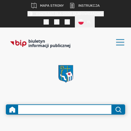
MAPA STRONY
INSTRUKCJA
KONTRAST DLA OSÓB SŁABOWIDZĄCYCH
PL
biuletyn
informacji publicznej