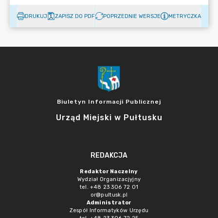
DRUKUJ
ZAPISZ DO PDF
POPRZEDNIE WERSJE
METRYCZKA
Biuletyn Informacji Publicznej
Urząd Miejski w Pułtusku
REDAKCJA
Redaktor Naczelny
Wydział Organizacjyjny
tel. +48 23 306 72 01
or@pultusk.pl
Administrator
Zespół Informatyków Urzędu