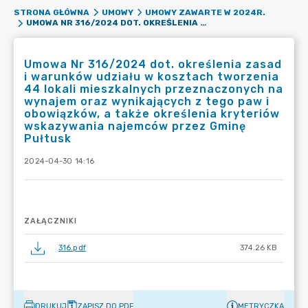
STRONA GŁÓWNA
UMOWY
UMOWY ZAWARTE W 2024R.
UMOWA NR 316/2024 DOT. OKREŚLENIA ZASAD I WARUNKÓW UDZIAŁU W KOSZTACH TWORZENIA 44 LOKALI MIESZKALNYCH PRZEZNACZONYCH NA WYNAJEM ORAZ WYNIKAJĄCYCH Z TEGO PAW I OBOWIĄZKÓW, A TAKŻE OKREŚLENIA KRYTERIÓW WSKAZYWANIA NAJEMCÓW PRZEZ GMINĘ PUŁTUSK
Umowa Nr 316/2024 dot. określenia zasad
i warunków udziału w kosztach tworzenia
44 lokali mieszkalnych przeznaczonych na
wynajem oraz wynikających z tego paw i
obowiązków, a także określenia kryteriów
wskazywania najemców przez Gminę
Pułtusk
2024-04-30 14:16
ZAŁĄCZNIKI
316.pdf
374.26 KB
DRUKUJ
ZAPISZ DO PDF
METRYCZKA