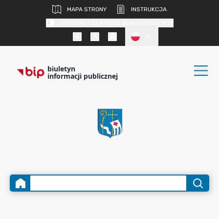
MAPA STRONY
INSTRUKCJA
KONTRAST DLA OSÓB SŁABOWIDZĄCYCH
PL
biuletyn
informacji publicznej