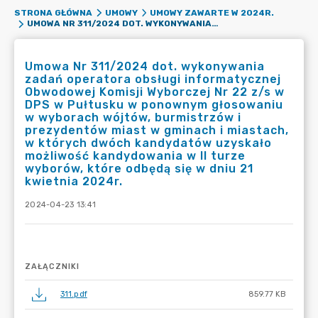
STRONA GŁÓWNA
UMOWY
UMOWY ZAWARTE W 2024R.
UMOWA NR 311/2024 DOT. WYKONYWANIA ZADAŃ OPERATORA OBSŁUGI INFORMATYCZNEJ OBWODOWEJ KOMISJI WYBORCZEJ NR 22 Z/S W DPS W PUŁTUSKU W PONOWNYM GŁOSOWANIU W WYBORACH WÓJTÓW, BURMISTRZÓW I PREZYDENTÓW MIAST W GMINACH I MIASTACH, W KTÓRYCH DWÓCH KANDYDATÓW UZYSKAŁO MOŻLIWOŚĆ KANDYDOWANIA W II TURZE WYBORÓW, KTÓRE ODBĘDĄ SIĘ W DNIU 21 KWIETNIA 2024R.
Umowa Nr 311/2024 dot. wykonywania
zadań operatora obsługi informatycznej
Obwodowej Komisji Wyborczej Nr 22 z/s w
DPS w Pułtusku w ponownym głosowaniu
w wyborach wójtów, burmistrzów i
prezydentów miast w gminach i miastach,
w których dwóch kandydatów uzyskało
możliwość kandydowania w II turze
wyborów, które odbędą się w dniu 21
kwietnia 2024r.
2024-04-23 13:41
ZAŁĄCZNIKI
311.pdf
859.77 KB