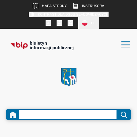
MAPA STRONY
INSTRUKCJA
KONTRAST DLA OSÓB SŁABOWIDZĄCYCH
PL
biuletyn
informacji publicznej