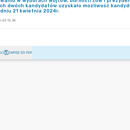
waniu w wyborach wójtów, burmistrzów i prezyden
ych dwóch kandydatów uzyskało możliwość kandydo
 dniu 21 kwietnia 2024r.
-23 12:34
UJ
ZAPISZ DO PDF