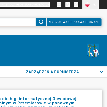
TRAST DLA OSÓB SŁABOWIDZĄCYCH
PL
WYSZUKIWANIE ZAAWANSOWANE
ZARZĄDZENIA BURMISTRZA
 obsługi informatycznej Obwodowej
zkolnym w Przemiarowie w ponownym