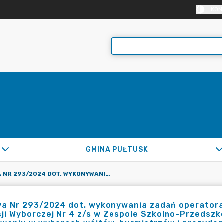
KON
GMINA PUŁTUSK
UMOWA NR 293/2024 DOT. WYKONYWANIA ZADAŃ OPERATORA OBSŁUGI INFORMATYCZNEJ OBWODOWEJ KOMISJI WYBORCZEJ NR 4 Z/S W ZESPOLE SZKOLNO-PRZEDSZKOLNYM W PRZEMIAROWIE W PONOWNYM GŁOSOWANIU W WYBORACH WÓJTÓW, BURMISTRZÓW I PREZYDENTÓW MIAST W GMINACH I MIASTACH, W KTÓRYCH DWÓCH KANDYDATÓW UZYSKAŁO MOŻLIWOŚĆ KANDYDOWANIA W II TURZE WYBORÓW, KTÓRE ODBĘDĄ SIĘ W DNIU 21 KWIETNIA 2024R.
a Nr 293/2024 dot. wykonywania zadań operatora
sji Wyborczej Nr 4 z/s w Zespole Szkolno-Przeds