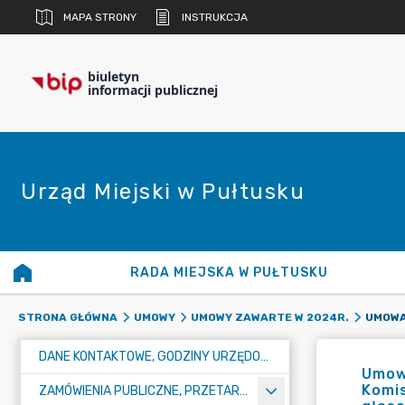
MAPA STRONY
INSTRUKCJA
biuletyn
informacji publicznej
Urząd Miejski w Pułtusku
RADA MIEJSKA W PUŁTUSKU
STRONA GŁÓWNA
UMOWY
UMOWY ZAWARTE W 2024R.
DANE KONTAKTOWE, GODZINY URZĘDOWANIA I NUMER KONTA BANKOWEGO
Umow
Komi
ZAMÓWIENIA PUBLICZNE, PRZETARGI, KONKURSY