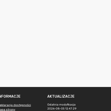
INFORMACJE
AKTUALIZACJE
Ostatnia modyfikacja
eklaracja dostępności
2026-08-05 12:47:29
apa strony