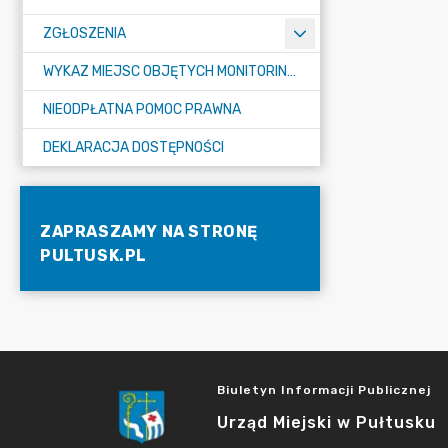
ZGŁOSZENIA
WYKAZ MIEJSC OBJĘTYCH MONITORINGIEM
NIEODPŁATNA POMOC PRAWNA
DEKLARACJA DOSTĘPNOŚCI
ZAPRASZAMY NA STRONĘ
PULTUSK.PL
Biuletyn Informacji Publicznej
Urząd Miejski w Pułtusku