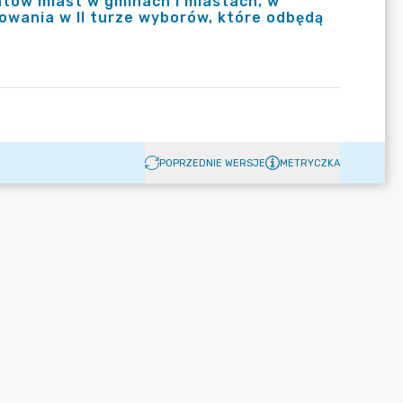
tów miast w gminach i miastach, w
wania w II turze wyborów, które odbędą
POPRZEDNIE WERSJE
METRYCZKA