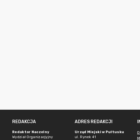
REDAKCJA
ADRES REDAKCJI
Redaktor Naczelny
Urząd Miejski w Pułtusku
D
Wydział Organizacjyjny
ul. Rynek 41
M