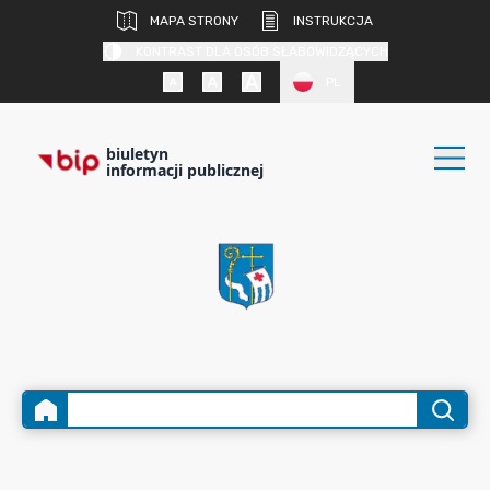
MAPA STRONY
INSTRUKCJA
KONTRAST DLA OSÓB SŁABOWIDZĄCYCH
PL
biuletyn
informacji publicznej