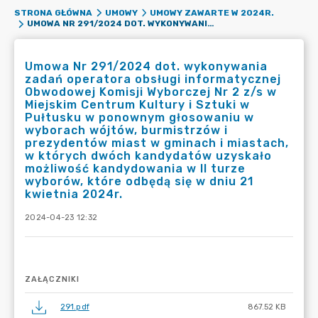
STRONA GŁÓWNA
UMOWY
UMOWY ZAWARTE W 2024R.
UMOWA NR 291/2024 DOT. WYKONYWANIA ZADAŃ OPERATORA OBSŁUGI INFORMATYCZNEJ OBWODOWEJ KOMISJI WYBORCZEJ NR 2 Z/S W MIEJSKIM CENTRUM KULTURY I SZTUKI W PUŁTUSKU W PONOWNYM GŁOSOWANIU W WYBORACH WÓJTÓW, BURMISTRZÓW I PREZYDENTÓW MIAST W GMINACH I MIASTACH, W KTÓRYCH DWÓCH KANDYDATÓW UZYSKAŁO MOŻLIWOŚĆ KANDYDOWANIA W II TURZE WYBORÓW, KTÓRE ODBĘDĄ SIĘ W DNIU 21 KWIETNIA 2024R.
Umowa Nr 291/2024 dot. wykonywania
zadań operatora obsługi informatycznej
Obwodowej Komisji Wyborczej Nr 2 z/s w
Miejskim Centrum Kultury i Sztuki w
Pułtusku w ponownym głosowaniu w
wyborach wójtów, burmistrzów i
prezydentów miast w gminach i miastach,
w których dwóch kandydatów uzyskało
możliwość kandydowania w II turze
wyborów, które odbędą się w dniu 21
kwietnia 2024r.
2024-04-23 12:32
ZAŁĄCZNIKI
291.pdf
867.52 KB