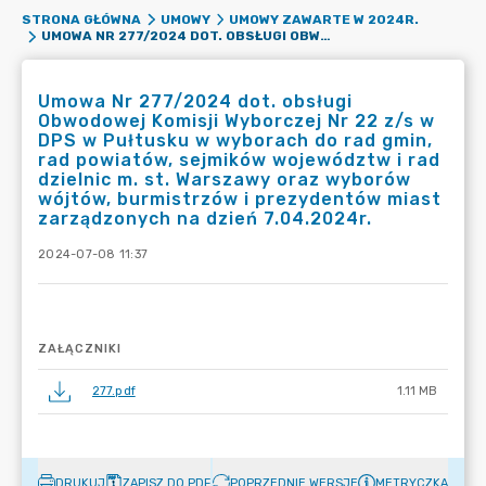
STRONA GŁÓWNA
UMOWY
UMOWY ZAWARTE W 2024R.
UMOWA NR 277/2024 DOT. OBSŁUGI OBWODOWEJ KOMISJI WYBORCZEJ NR 22 Z/S W DPS W PUŁTUSKU W WYBORACH DO RAD GMIN, RAD POWIATÓW, SEJMIKÓW WOJEWÓDZTW I RAD DZIELNIC M. ST. WARSZAWY ORAZ WYBORÓW WÓJTÓW, BURMISTRZÓW I PREZYDENTÓW MIAST ZARZĄDZONYCH NA DZIEŃ 7.04.2024R.
Umowa Nr 277/2024 dot. obsługi
Obwodowej Komisji Wyborczej Nr 22 z/s w
DPS w Pułtusku w wyborach do rad gmin,
rad powiatów, sejmików województw i rad
dzielnic m. st. Warszawy oraz wyborów
wójtów, burmistrzów i prezydentów miast
zarządzonych na dzień 7.04.2024r.
2024-07-08 11:37
ZAŁĄCZNIKI
277.pdf
1.11 MB
DRUKUJ
ZAPISZ DO PDF
POPRZEDNIE WERSJE
METRYCZKA