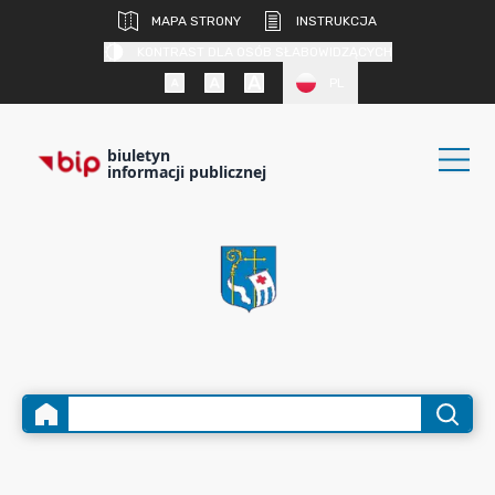
MAPA STRONY
INSTRUKCJA
KONTRAST DLA OSÓB SŁABOWIDZĄCYCH
PL
biuletyn
informacji publicznej