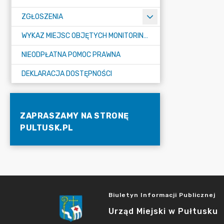
ZGŁOSZENIA
WYKAZ MIEJSC OBJĘTYCH MONITORINGIEM
NIEODPŁATNA POMOC PRAWNA
DEKLARACJA DOSTĘPNOŚCI
ZAPRASZAMY NA STRONĘ
PULTUSK.PL
Biuletyn Informacji Publicznej
Urząd Miejski w Pułtusku