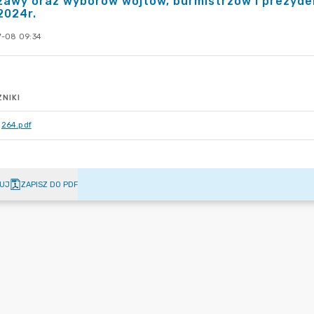
zawy oraz wyborów wójtów, burmistrzów i prezyde
2024r.
-08 09:34
NIKI
264.pdf
UJ
ZAPISZ DO PDF