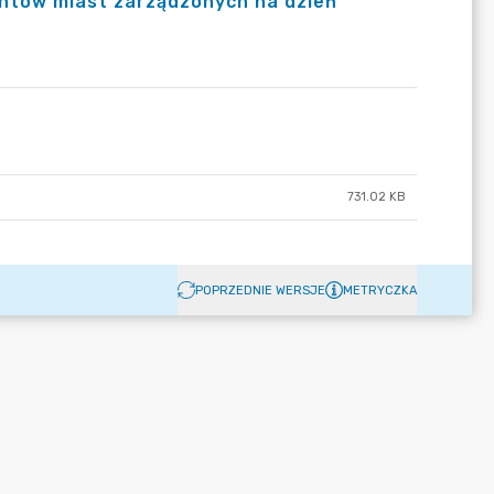
ntów miast zarządzonych na dzień
731.02 KB
POPRZEDNIE WERSJE
METRYCZKA