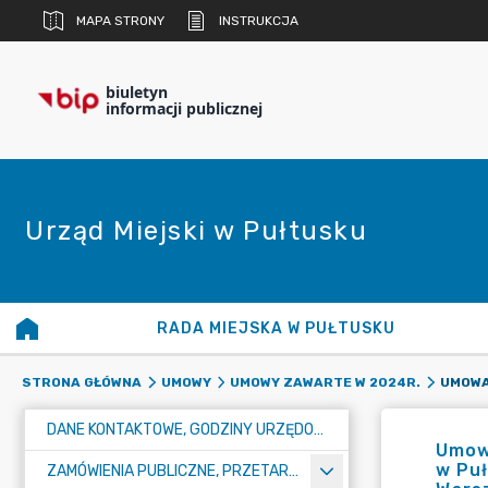
MAPA STRONY
INSTRUKCJA
biuletyn
informacji publicznej
Urząd Miejski w Pułtusku
RADA MIEJSKA W PUŁTUSKU
STRONA GŁÓWNA
UMOWY
UMOWY ZAWARTE W 2024R.
DANE KONTAKTOWE, GODZINY URZĘDOWANIA I NUMER KONTA BANKOWEGO
Umowa
w Puł
ZAMÓWIENIA PUBLICZNE, PRZETARGI, KONKURSY