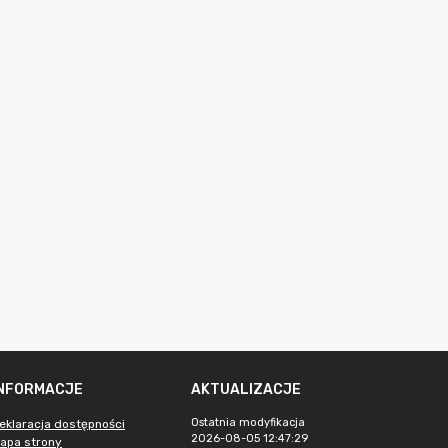
INFORMACJE
AKTUALIZACJE
Ostatnia modyfikacja
eklaracja dostępności
2026-08-05 12:47:29
apa strony