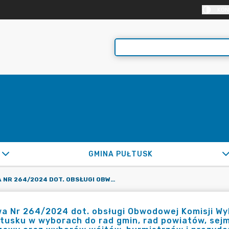
KON
GMINA PUŁTUSK
UMOWA NR 264/2024 DOT. OBSŁUGI OBWODOWEJ KOMISJI WYBORCZEJ NR 8 Z/S W PSP NR 1 IM. K. POTOCKIEJ W PUŁTUSKU W WYBORACH DO RAD GMIN, RAD POWIATÓW, SEJMIKÓW WOJEWÓDZTW I RAD DZIELNIC M. ST. WARSZAWY ORAZ WYBORÓW WÓJTÓW, BURMISTRZÓW I PREZYDENTÓW MIAST ZARZĄDZONYCH NA DZIEŃ 7.04.2024R.
 Nr 264/2024 dot. obsługi Obwodowej Komisji Wybo
tusku w wyborach do rad gmin, rad powiatów, sejmi