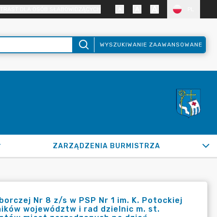
TRAST DLA OSÓB SŁABOWIDZĄCYCH
PL
WYSZUKIWANIE ZAAWANSOWANE
ZARZĄDZENIA BURMISTRZA
rczej Nr 8 z/s w PSP Nr 1 im. K. Potockiej
ków województw i rad dzielnic m. st.