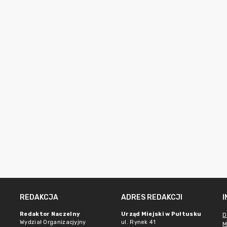
REDAKCJA
ADRES REDAKCJI
Redaktor Naczelny
Urząd Miejski w Pułtusku
D
Wydział Organizacjyjny
ul. Rynek 41
M