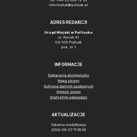
tel. +48 23 306 72 25
informatyk@pultusk.pl
ADRES REDAKCJI
Urząd Miejski w Pułtusku
ul. Rynek 41
06-100 Pułtusk
pok. nr 1
INFORMACJE
Deklaracja dostępności
Mapa strony
Ochrona danych osobowych
Rejestr zmian
Statystyki odwiedzin
AKTUALIZACJE
Ostatnia modyfikacja
2026-08-07 11:55:45