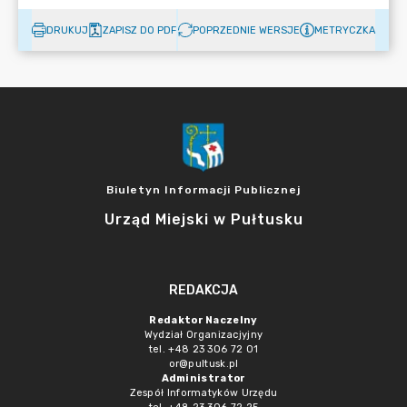
DRUKUJ
ZAPISZ DO PDF
POPRZEDNIE WERSJE
METRYCZKA
Biuletyn Informacji Publicznej
Urząd Miejski w Pułtusku
REDAKCJA
Redaktor Naczelny
Wydział Organizacjyjny
tel. +48 23 306 72 01
or@pultusk.pl
Administrator
Zespół Informatyków Urzędu