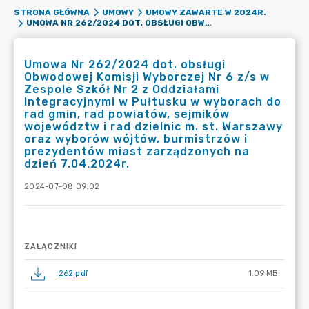
STRONA GŁÓWNA
UMOWY
UMOWY ZAWARTE W 2024R.
UMOWA NR 262/2024 DOT. OBSŁUGI OBWODOWEJ KOMISJI WYBORCZEJ NR 6 Z/S W ZESPOLE SZKÓŁ NR 2 Z ODDZIAŁAMI INTEGRACYJNYMI W PUŁTUSKU W WYBORACH DO RAD GMIN, RAD POWIATÓW, SEJMIKÓW WOJEWÓDZTW I RAD DZIELNIC M. ST. WARSZAWY ORAZ WYBORÓW WÓJTÓW, BURMISTRZÓW I PREZYDENTÓW MIAST ZARZĄDZONYCH NA DZIEŃ 7.04.2024R.
Umowa Nr 262/2024 dot. obsługi
Obwodowej Komisji Wyborczej Nr 6 z/s w
Zespole Szkół Nr 2 z Oddziałami
Integracyjnymi w Pułtusku w wyborach do
rad gmin, rad powiatów, sejmików
województw i rad dzielnic m. st. Warszawy
oraz wyborów wójtów, burmistrzów i
prezydentów miast zarządzonych na
dzień 7.04.2024r.
2024-07-08 09:02
ZAŁĄCZNIKI
262.pdf
1.09 MB