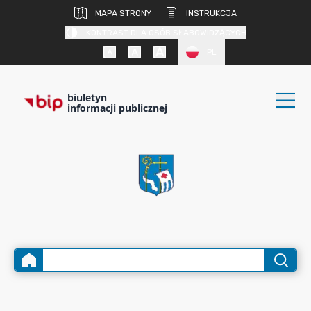
MAPA STRONY
INSTRUKCJA
KONTRAST DLA OSÓB SŁABOWIDZĄCYCH
PL
biuletyn
informacji publicznej