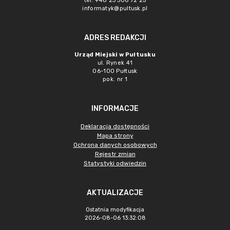
tel. +48 23 306 72 25
informatyk@pultusk.pl
ADRES REDAKCJI
Urząd Miejski w Pułtusku
ul. Rynek 41
06-100 Pułtusk
pok. nr 1
INFORMACJE
Deklaracja dostępności
Mapa strony
Ochrona danych osobowych
Rejestr zmian
Statystyki odwiedzin
AKTUALIZACJE
Ostatnia modyfikacja
2026-08-06 13:32:08