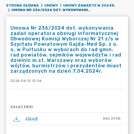
STRONA GŁÓWNA
UMOWY
UMOWY ZAWARTE W 2024R.
UMOWA NR 236/2024 DOT. WYKONYWANIA ZADAŃ OPERATORA OBSŁUGI INFORMATYCZNEJ OBWODOWEJ KOMISJI WYBORCZEJ NR 21 Z/S W SZPITALU POWIATOWYM GAJDA-MED SP. Z O. O. W PUŁTUSKU W WYBORACH DO RAD GMIN, RAD POWIATÓW, SEJMIKÓW WOJEWÓDZTW I RAD DZIELNIC M.ST. WARSZAWY ORAZ WYBORÓW WÓJTÓW, BURMISTRZÓW I PREZYDENTÓW MIAST ZARZĄDZONYCH NA DZIEŃ 7.04.2024R.
Umowa Nr 236/2024 dot. wykonywania
zadań operatora obsługi informatycznej
Obwodowej Komisji Wyborczej Nr 21 z/s w
Szpitalu Powiatowym Gajda-Med Sp. z o.
o. w Pułtusku w wyborach do rad gmin,
rad powiatów, sejmików województw i rad
dzielnic m.st. Warszawy oraz wyborów
wójtów, burmistrzów i prezydentów miast
zarządzonych na dzień 7.04.2024r.
2024-04-12 10:06
ZAŁĄCZNIKI
236.pdf
880.29 KB