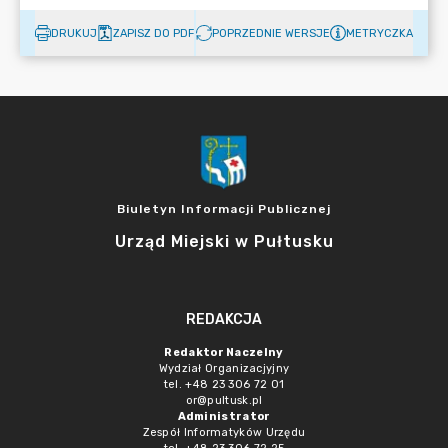
DRUKUJ
ZAPISZ DO PDF
POPRZEDNIE WERSJE
METRYCZKA
Biuletyn Informacji Publicznej
Urząd Miejski w Pułtusku
REDAKCJA
Redaktor Naczelny
Wydział Organizacjyjny
tel. +48 23 306 72 01
or@pultusk.pl
Administrator
Zespół Informatyków Urzędu