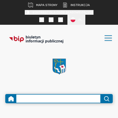
MAPA STRONY
INSTRUKCJA
KONTRAST DLA OSÓB SŁABOWIDZĄCYCH
PL
biuletyn
informacji publicznej