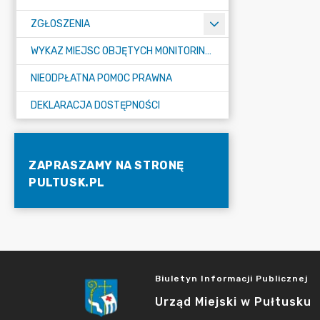
ZGŁOSZENIA
WYKAZ MIEJSC OBJĘTYCH MONITORINGIEM
NIEODPŁATNA POMOC PRAWNA
DEKLARACJA DOSTĘPNOŚCI
ZAPRASZAMY NA STRONĘ
PULTUSK.PL
Biuletyn Informacji Publicznej
Urząd Miejski w Pułtusku