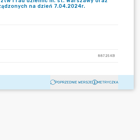
tw i rad dzielnic m. st. Warszawy oraz
ądzonych na dzień 7.04.2024r.
887.25 KB
POPRZEDNIE WERSJE
METRYCZKA