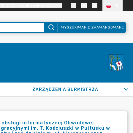
TRAST DLA OSÓB SŁABOWIDZĄCYCH
PL
WYSZUKIWANIE ZAAWANSOWANE
ZARZĄDZENIA BURMISTRZA
 obsługi informatycznej Obwodowej
egracyjnymi im. T. Kościuszki w Pułtusku w