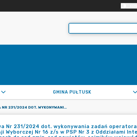
KON
GMINA PUŁTUSK
UMOWA NR 231/2024 DOT. WYKONYWANIA ZADAŃ OPERATORA OBSŁUGI INFORMATYCZNEJ OBWODOWEJ KOMISJI WYBORCZEJ NR 16 Z/S W PSP NR 3 Z ODDZIAŁAMI INTEGRACYJNYMI IM. T. KOŚCIUSZKI W PUŁTUSKU W WYBORACH DO RAD GMIN, RAD POWIATÓW, SEJMIKÓW WOJEWÓDZTW I RAD DZIELNIC M. ST. WARSZAWY ORAZ WYBORÓW WÓJTÓW, BURMISTRZÓW I PREZYDENTÓW MIAST ZARZĄDZONYCH NA DZIEŃ 7.04.2024R.
a Nr 231/2024 dot. wykonywania zadań operatora
ji Wyborczej Nr 16 z/s w PSP Nr 3 z Oddziałami Int