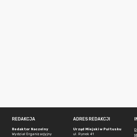
REDAKCJA
ADRES REDAKCJI
Redaktor Naczelny
Urząd Miejski w Pułtusku
D
Wydział Organizacjyjny
ul. Rynek 41
M