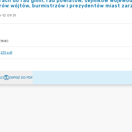
ach do rad gmin, rad powiatów, sejmików wojewódz
ów wójtów, burmistrzów i prezydentów miast zarz
-12 09:31
NIKI
231.pdf
UJ
ZAPISZ DO PDF