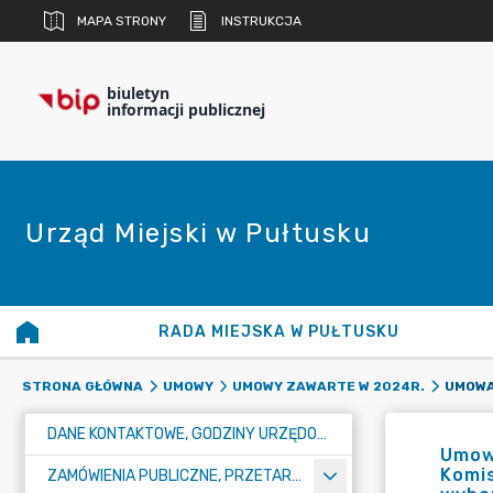
MAPA STRONY
INSTRUKCJA
biuletyn
informacji publicznej
Urząd Miejski w Pułtusku
RADA MIEJSKA W PUŁTUSKU
STRONA GŁÓWNA
UMOWY
UMOWY ZAWARTE W 2024R.
DANE KONTAKTOWE, GODZINY URZĘDOWANIA I NUMER KONTA BANKOWEGO
Umow
Komis
ZAMÓWIENIA PUBLICZNE, PRZETARGI, KONKURSY