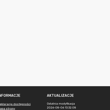
INFORMACJE
AKTUALIZACJE
Ostatnia modyfikacja
eklaracja dostępności
2026-08-06 13:32:08
apa strony