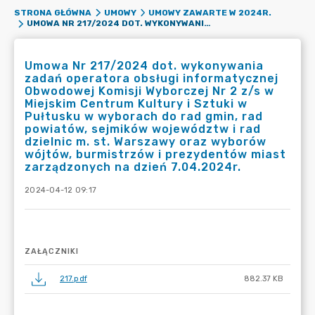
STRONA GŁÓWNA
UMOWY
UMOWY ZAWARTE W 2024R.
UMOWA NR 217/2024 DOT. WYKONYWANIA ZADAŃ OPERATORA OBSŁUGI INFORMATYCZNEJ OBWODOWEJ KOMISJI WYBORCZEJ NR 2 Z/S W MIEJSKIM CENTRUM KULTURY I SZTUKI W PUŁTUSKU W WYBORACH DO RAD GMIN, RAD POWIATÓW, SEJMIKÓW WOJEWÓDZTW I RAD DZIELNIC M. ST. WARSZAWY ORAZ WYBORÓW WÓJTÓW, BURMISTRZÓW I PREZYDENTÓW MIAST ZARZĄDZONYCH NA DZIEŃ 7.04.2024R.
Umowa Nr 217/2024 dot. wykonywania
zadań operatora obsługi informatycznej
Obwodowej Komisji Wyborczej Nr 2 z/s w
Miejskim Centrum Kultury i Sztuki w
Pułtusku w wyborach do rad gmin, rad
powiatów, sejmików województw i rad
dzielnic m. st. Warszawy oraz wyborów
wójtów, burmistrzów i prezydentów miast
zarządzonych na dzień 7.04.2024r.
2024-04-12 09:17
ZAŁĄCZNIKI
217.pdf
882.37 KB