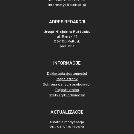
tel. +48 23 306 72 25
informatyk@pultusk.pl
ADRES REDAKCJI
Urząd Miejski w Pułtusku
ul. Rynek 41
06-100 Pułtusk
pok. nr 1
INFORMACJE
Deklaracja dostępności
Mapa strony
Ochrona danych osobowych
Rejestr zmian
Statystyki odwiedzin
AKTUALIZACJE
Ostatnia modyfikacja
2026-08-06 11:26:31