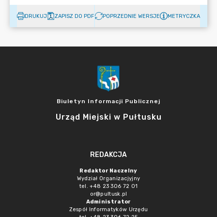
DRUKUJ
ZAPISZ DO PDF
POPRZEDNIE WERSJE
METRYCZKA
Biuletyn Informacji Publicznej
Urząd Miejski w Pułtusku
REDAKCJA
Redaktor Naczelny
Wydział Organizacjyjny
tel. +48 23 306 72 01
or@pultusk.pl
Administrator
Zespół Informatyków Urzędu