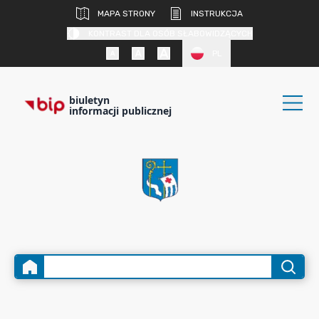
MAPA STRONY
INSTRUKCJA
KONTRAST DLA OSÓB SŁABOWIDZĄCYCH
PL
biuletyn
informacji publicznej