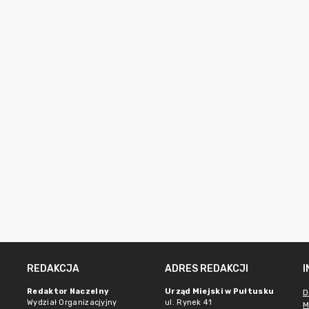
REDAKCJA
ADRES REDAKCJI
Redaktor Naczelny
Urząd Miejski w Pułtusku
D
Wydział Organizacjyjny
ul. Rynek 41
M