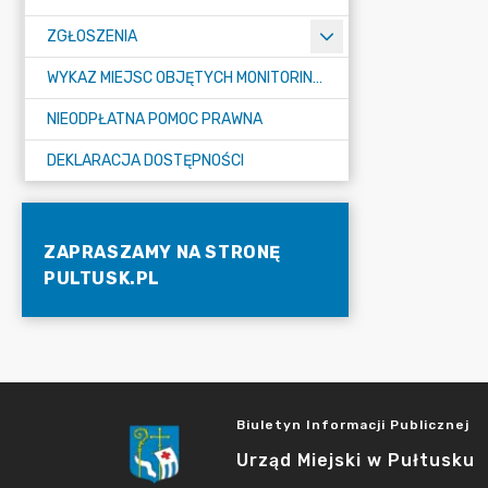
ZGŁOSZENIA
WYKAZ MIEJSC OBJĘTYCH MONITORINGIEM
NIEODPŁATNA POMOC PRAWNA
DEKLARACJA DOSTĘPNOŚCI
ZAPRASZAMY NA STRONĘ
PULTUSK.PL
Biuletyn Informacji Publicznej
Urząd Miejski w Pułtusku