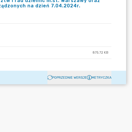
tw i rad dzielnic m.st. Warszawy oraz
ądzonych na dzień 7.04.2024r.
875.72 KB
POPRZEDNIE WERSJE
METRYCZKA