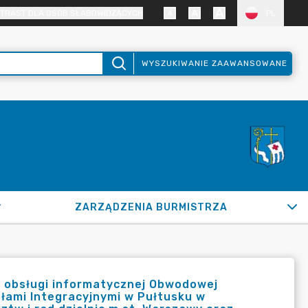
TRAST DLA OSÓB SŁABOWIDZĄCYCH
PL
WYSZUKIWANIE ZAAWANSOWANE
ZARZĄDZENIA BURMISTRZA
 obsługi informatycznej Obwodowej
iałami Integracyjnymi w Pułtusku w