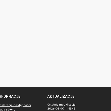
INFORMACJE
AKTUALIZACJE
Ostatnia modyfikacja
eklaracja dostępności
2026-08-07 11:55:45
apa strony