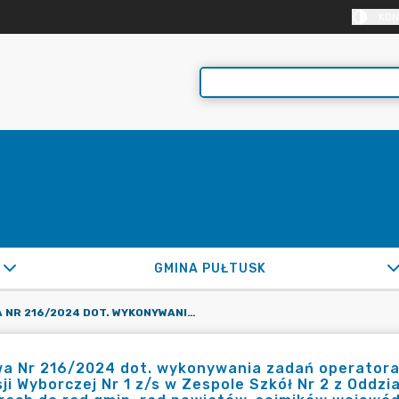
KON
GMINA PUŁTUSK
UMOWA NR 216/2024 DOT. WYKONYWANIA ZADAŃ OPERATORA OBSŁUGI INFORMATYCZNEJ OBWODOWEJ KOMISJI WYBORCZEJ NR 1 Z/S W ZESPOLE SZKÓŁ NR 2 Z ODDZIAŁAMI INTEGRACYJNYMI W PUŁTUSKU W WYBORACH DO RAD GMIN, RAD POWIATÓW, SEJMIKÓW WOJEWÓDZTW I RAD DZIELNIC M.ST. WARSZAWY ORAZ WYBORÓW WÓJTÓW, BURMISTRZÓW I PREZYDENTÓW MIAST ZARZĄDZONYCH NA DZIEŃ 7.04.2024R.
a Nr 216/2024 dot. wykonywania zadań operatora
ji Wyborczej Nr 1 z/s w Zespole Szkół Nr 2 z Oddz