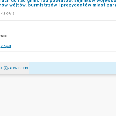
ach do rad gmin, rad powiatów, sejmików wojewódz
ów wójtów, burmistrzów i prezydentów miast zarz
-12 09:16
NIKI
216.pdf
UJ
ZAPISZ DO PDF