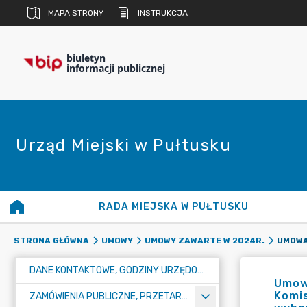
MAPA STRONY
INSTRUKCJA
biuletyn
informacji publicznej
Urząd Miejski w Pułtusku
RADA MIEJSKA W PUŁTUSKU
STRONA GŁÓWNA
UMOWY
UMOWY ZAWARTE W 2024R.
DANE KONTAKTOWE, GODZINY URZĘDOWANIA I NUMER KONTA BANKOWEGO
Umow
Komis
ZAMÓWIENIA PUBLICZNE, PRZETARGI, KONKURSY