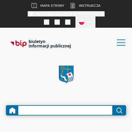
MAPA STRONY
INSTRUKCJA
KONTRAST DLA OSÓB SŁABOWIDZĄCYCH
PL
biuletyn
informacji publicznej