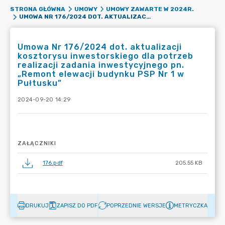
STRONA GŁÓWNA
UMOWY
UMOWY ZAWARTE W 2024R.
UMOWA NR 176/2024 DOT. AKTUALIZACJI KOSZTORYSU INWESTORSKIEGO DLA POTRZEB REALIZACJI ZADANIA INWESTYCYJNEGO PN. „REMONT ELEWACJI BUDYNKU PSP NR 1 W PUŁTUSKU”
Umowa Nr 176/2024 dot. aktualizacji
kosztorysu inwestorskiego dla potrzeb
realizacji zadania inwestycyjnego pn.
„Remont elewacji budynku PSP Nr 1 w
Pułtusku”
2024-09-20 14:29
ZAŁĄCZNIKI
176.pdf
205.55 KB
DRUKUJ
ZAPISZ DO PDF
POPRZEDNIE WERSJE
METRYCZKA