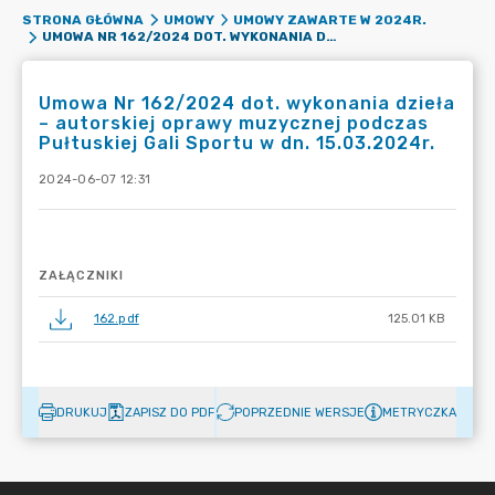
STRONA GŁÓWNA
UMOWY
UMOWY ZAWARTE W 2024R.
UMOWA NR 162/2024 DOT. WYKONANIA DZIEŁA – AUTORSKIEJ OPRAWY MUZYCZNEJ PODCZAS PUŁTUSKIEJ GALI SPORTU W DN. 15.03.2024R.
Umowa Nr 162/2024 dot. wykonania dzieła
– autorskiej oprawy muzycznej podczas
Pułtuskiej Gali Sportu w dn. 15.03.2024r.
2024-06-07 12:31
ZAŁĄCZNIKI
162.pdf
125.01 KB
DRUKUJ
ZAPISZ DO PDF
POPRZEDNIE WERSJE
METRYCZKA