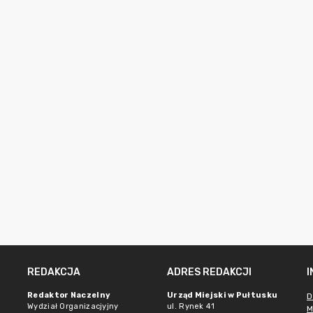
REDAKCJA
ADRES REDAKCJI
Redaktor Naczelny
Urząd Miejski w Pułtusku
D
Wydział Organizacjyjny
ul. Rynek 41
M