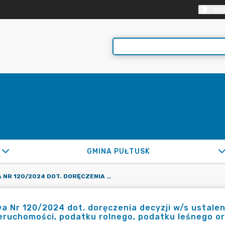
KON
GMINA PUŁTUSK
UMOWA NR 120/2024 DOT. DORĘCZENIA DECYZJI W/S USTALENIA WYSOKOŚCI ZOBOWIĄZANIA Z TYT. PODATKU OD NIERUCHOMOŚCI, PODATKU ROLNEGO, PODATKU LEŚNEGO ORAZ ŁĄCZNEGO ZOBOWIĄZANIA PIENIĘŻNEGO
 Nr 120/2024 dot. doręczenia decyzji w/s ustalen
eruchomości, podatku rolnego, podatku leśnego o