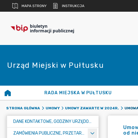
MAPA STRONY
INSTRUKCJA
biuletyn
informacji publicznej
Urząd Miejski w Pułtusku
RADA MIEJSKA W PUŁTUSKU
STRONA GŁÓWNA
UMOWY
UMOWY ZAWARTE W 2024R.
DANE KONTAKTOWE, GODZINY URZĘDOWANIA I NUMER KONTA BANKOWEGO
Umowa
od ni
ZAMÓWIENIA PUBLICZNE, PRZETARGI, KONKURSY