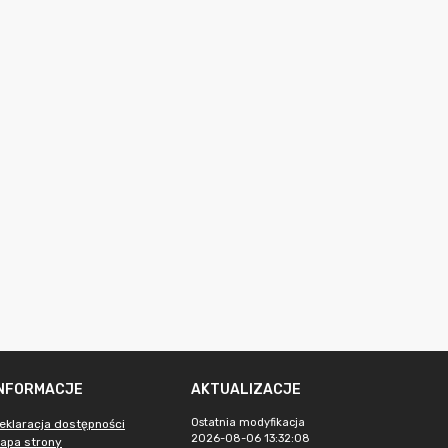
INFORMACJE
AKTUALIZACJE
Ostatnia modyfikacja
eklaracja dostępności
2026-08-06 13:32:08
apa strony