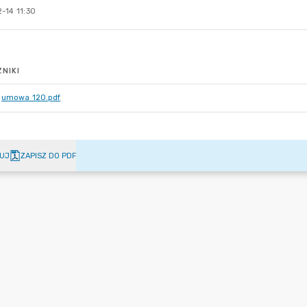
-14 11:30
NIKI
umowa 120.pdf
UJ
ZAPISZ DO PDF