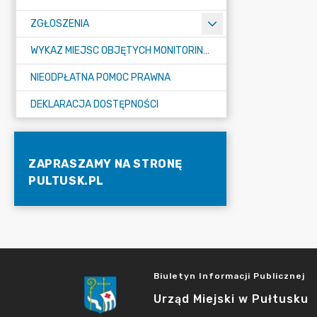
ZGŁOSZENIA
WYKAZ MIEJSC OBJĘTYCH MONITORINGIEM
NIEODPŁATNA POMOC PRAWNA
DEKLARACJA DOSTĘPNOŚCI
ZAPRASZAMY NA STRONĘ
PULTUSK.PL
Biuletyn Informacji Publicznej
Urząd Miejski w Pułtusku