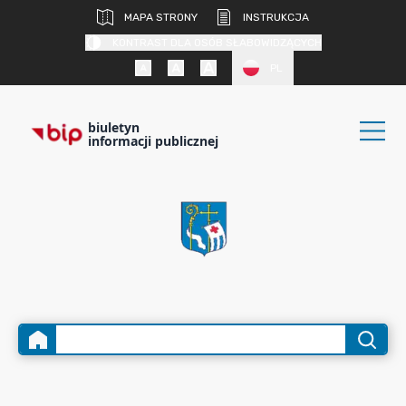
MAPA STRONY
INSTRUKCJA
KONTRAST DLA OSÓB SŁABOWIDZĄCYCH
PL
biuletyn
informacji publicznej