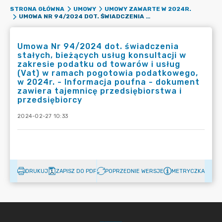
STRONA GŁÓWNA
UMOWY
UMOWY ZAWARTE W 2024R.
UMOWA NR 94/2024 DOT. ŚWIADCZENIA STAŁYCH, BIEŻĄCYCH USŁUG KONSULTACJI W ZAKRESIE PODATKU OD TOWARÓW I USŁUG (VAT) W RAMACH POGOTOWIA PODATKOWEGO, W 2024R. - INFORMACJA POUFNA - DOKUMENT ZAWIERA TAJEMNICĘ PRZEDSIĘBIORSTWA I PRZEDSIĘBIORCY
Umowa Nr 94/2024 dot. świadczenia
stałych, bieżących usług konsultacji w
zakresie podatku od towarów i usług
(Vat) w ramach pogotowia podatkowego,
w 2024r. - Informacja poufna - dokument
zawiera tajemnicę przedsiębiorstwa i
przedsiębiorcy
2024-02-27 10:33
DRUKUJ
ZAPISZ DO PDF
POPRZEDNIE WERSJE
METRYCZKA