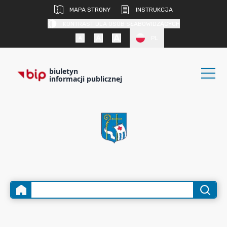
MAPA STRONY
INSTRUKCJA
KONTRAST DLA OSÓB SŁABOWIDZĄCYCH
PL
biuletyn
informacji publicznej