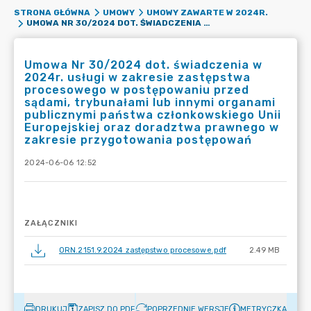
STRONA GŁÓWNA
UMOWY
UMOWY ZAWARTE W 2024R.
UMOWA NR 30/2024 DOT. ŚWIADCZENIA W 2024R. USŁUGI W ZAKRESIE ZASTĘPSTWA PROCESOWEGO W POSTĘPOWANIU PRZED SĄDAMI, TRYBUNAŁAMI LUB INNYMI ORGANAMI PUBLICZNYMI PAŃSTWA CZŁONKOWSKIEGO UNII EUROPEJSKIEJ ORAZ DORADZTWA PRAWNEGO W ZAKRESIE PRZYGOTOWANIA POSTĘPOWAŃ
Umowa Nr 30/2024 dot. świadczenia w
2024r. usługi w zakresie zastępstwa
procesowego w postępowaniu przed
sądami, trybunałami lub innymi organami
publicznymi państwa członkowskiego Unii
Europejskiej oraz doradztwa prawnego w
zakresie przygotowania postępowań
2024-06-06 12:52
ZAŁĄCZNIKI
ORN.2151.9.2024 zastępstwo procesowe.pdf
2.49 MB
DRUKUJ
ZAPISZ DO PDF
POPRZEDNIE WERSJE
METRYCZKA