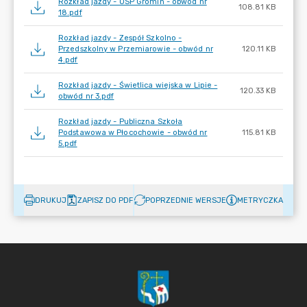
Rozkład jazdy - OSP Gromin - obwód nr
108.81 KB
18.pdf
Rozkład jazdy - Zespół Szkolno -
Przedszkolny w Przemiarowie - obwód nr
120.11 KB
4.pdf
Rozkład jazdy - Świetlica wiejska w Lipie -
120.33 KB
obwód nr 3.pdf
Rozkład jazdy - Publiczna Szkoła
Podstawowa w Płocochowie - obwód nr
115.81 KB
5.pdf
DRUKUJ
ZAPISZ DO PDF
POPRZEDNIE WERSJE
METRYCZKA