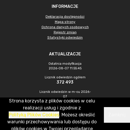
INFORMACJE
Deklaracja dostępności
Mapa strony
Ochrona danych osobowych
Rejestr zmian
Statystyki odwiedzin
AKTUALIZACJE
Ostatnia modyfikacja
2026-08-07 11:55:45
Licznik odwiedzin ogółem
372 493
Licznik odwiedzin w m-cu 2026-
07
Strona korzysta z plików cookies w celu
1 197
realizacji usług i zgodnie z
Polityką Plików Cookies
. Możesz określić
Zamknij
CMS & Hosting: Nefeni Sp. z o.o.
warunki przechowywania lub dostępu do
plików cookies w Twojej przeglądarce