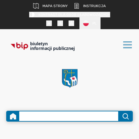
MAPA STRONY
INSTRUKCJA
KONTRAST DLA OSÓB SŁABOWIDZĄCYCH
PL
biuletyn
informacji publicznej