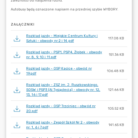
ZAŁĄCZNIKI
Rozkład jazdy - Miejskie Centrum Kultury i
117.08 KB
Sztuki - obwody nr:2 i 14.pdf
Rozkład jazdy - PSP1, PSP4, Żłobek - obwody
151.36 KB
nr: 8, 9, 10 i 11.pdf
Rozkład jazdy - OSP Kacice - obwód nr
106.48 KB
19.pdf
Rozkład jazdy - ZSZ im. J. Ruszkowskiego,
SOSW i PSP3 (Al.Tysiąclecia) - obwody nr: 12,
121.66 KB
13, 16 i 17.pdf
Rozkład jazdy - OSP Trzciniec - obwód nr
105.52 KB
20.pdf
Rozkład jazdy - Zespół Szkół Nr 2 - obwody
141.65 KB
nr: 1, 6 i 7.pdf