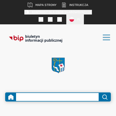
MAPA STRONY
INSTRUKCJA
KONTRAST DLA OSÓB SŁABOWIDZĄCYCH
PL
biuletyn
informacji publicznej