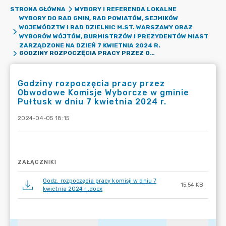
STRONA GŁÓWNA
WYBORY I REFERENDA LOKALNE
WYBORY DO RAD GMIN, RAD POWIATÓW, SEJMIKÓW
WOJEWÓDZTW I RAD DZIELNIC M.ST. WARSZAWY ORAZ
WYBORÓW WÓJTÓW, BURMISTRZÓW I PREZYDENTÓW MIAST
ZARZĄDZONE NA DZIEŃ 7 KWIETNIA 2024 R.
GODZINY ROZPOCZĘCIA PRACY PRZEZ OBWODOWE KOMISJE WYBORCZE W GMINIE PUŁTUSK W DNIU 7 KWIETNIA 2024 R.
Godziny rozpoczęcia pracy przez
Obwodowe Komisje Wyborcze w gminie
Pułtusk w dniu 7 kwietnia 2024 r.
2024-04-05 18:15
ZAŁĄCZNIKI
Godz. rozpoczęcia pracy komisji w dniu 7
15.54 KB
kwietnia 2024 r..docx