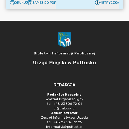
DRUKUJ
ZAPISZ DO PDF
METRYCZKA
Biuletyn Informacji Publicznej
Urząd Miejski w Pułtusku
REDAKCJA
Redaktor Naczelny
Wydział Organizacjyjny
tel. +48 23 306 72 01
or@pultusk.pl
Administrator
Zespół Informatyków Urzędu
tel. +48 23 306 72 25
informatyk@pultusk.pl