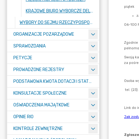
KRAJOWE BIURO WYBORCZE DELEGATURA W OSTROŁĘCE
WYBORY DO SEJMU RZECZYPOSPOLITEJ POLSKIEJ I DO SENATU RZECZYPOSPOLITEJ POLSKIEJ ORAZ REFERENDUM OGÓLNOKRAJOWE, ZARZĄDZONE NA DZIEŃ 15 PAŹDZIERNIKA 2023R.
ORGANIZACJE POZARZĄDOWE
SPRAWOZDANIA
PETYCJE
PROWADZONE REJESTRY
PODSTAWOWA KWOTA DOTACJI I STATYSTYCZNA LICZBA UCZNIÓW
KONSULTACJE SPOŁECZNE
OŚWIADCZENIA MAJĄTKOWE
OPINIE RIO
KONTROLE ZEWNĘTRZNE