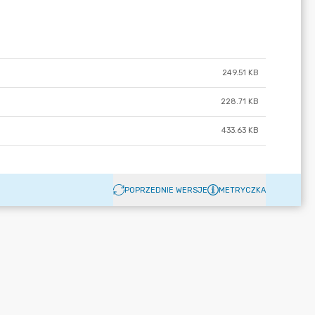
249.51 KB
228.71 KB
433.63 KB
POPRZEDNIE WERSJE
METRYCZKA