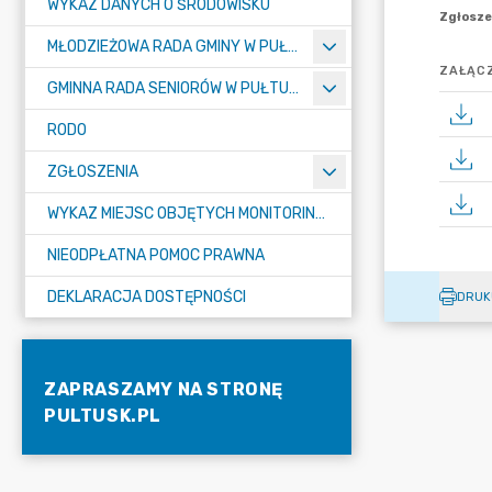
WYKAZ DANYCH O ŚRODOWISKU
MŁODZIEŻOWA RADA GMINY W PUŁTUSKU
ZAŁĄCZ
GMINNA RADA SENIORÓW W PUŁTUSKU
RODO
ZGŁOSZENIA
WYKAZ MIEJSC OBJĘTYCH MONITORINGIEM
NIEODPŁATNA POMOC PRAWNA
DEKLARACJA DOSTĘPNOŚCI
DRUK
ZAPRASZAMY NA STRONĘ
PULTUSK.PL