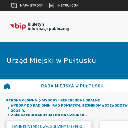
MAPA STRONY
INSTRUKCJA
biuletyn
informacji publicznej
Urząd Miejski w Pułtusku
RADA MIEJSKA W PUŁTUSKU
STRONA GŁÓWNA
WYBORY I REFERENDA LOKALNE
WYBORY DO RAD GMIN, RAD POWIATÓW, SEJMIKÓW WOJEWÓDZTW
2024 R.
ZGŁOSZENIA KANDYDATÓW NA CZŁONKÓW OBWODOWYCH KOMISJI WYBORCZYCH
DANE KONTAKTOWE, GODZINY URZĘDOWANIA I NUMER KONTA BANKOWEGO