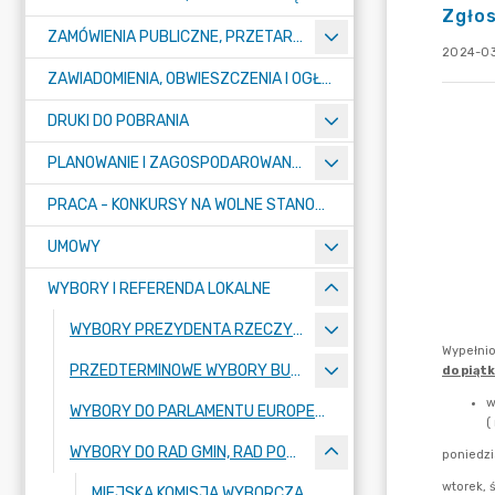
Zgło
ZAMÓWIENIA PUBLICZNE, PRZETARGI, KONKURSY
2024-03
ZAWIADOMIENIA, OBWIESZCZENIA I OGŁOSZENIA
DRUKI DO POBRANIA
PLANOWANIE I ZAGOSPODAROWANIE PRZESTRZENNE
PRACA - KONKURSY NA WOLNE STANOWISKA
UMOWY
WYBORY I REFERENDA LOKALNE
WYBORY PREZYDENTA RZECZYPOSPOLITEJ POLSKIEJ 2025
PRZEDTERMINOWE WYBORY BURMISTRZA MIASTA PUŁTUSK
WYBORY DO PARLAMENTU EUROPEJSKIEGO ZARZĄDZONE NA DZIEŃ 9 CZERWCA 2024R.
WYBORY DO RAD GMIN, RAD POWIATÓW, SEJMIKÓW WOJEWÓDZTW I RAD DZIELNIC M.ST. WARSZAWY ORAZ WYBORÓW WÓJTÓW, BURMISTRZÓW I PREZYDENTÓW MIAST ZARZĄDZONE NA DZIEŃ 7 KWIETNIA 2024 R.
MIEJSKA KOMISJA WYBORCZA