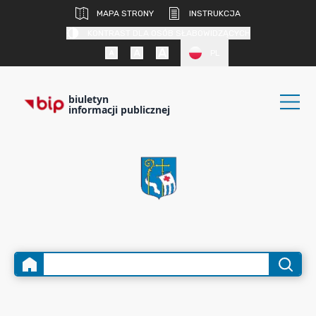
MAPA STRONY
INSTRUKCJA
KONTRAST DLA OSÓB SŁABOWIDZĄCYCH
PL
biuletyn
informacji publicznej