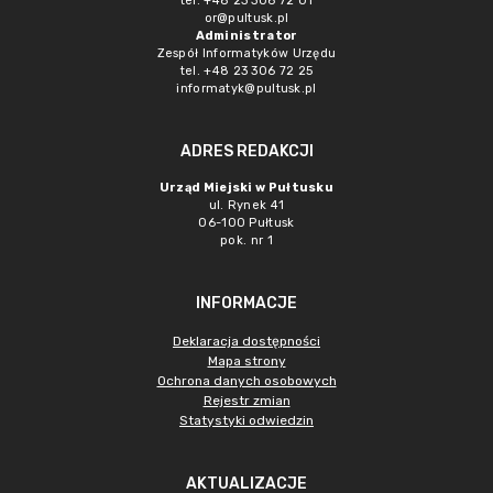
tel. +48 23 306 72 01
or@pultusk.pl
Administrator
Zespół Informatyków Urzędu
tel. +48 23 306 72 25
informatyk@pultusk.pl
ADRES REDAKCJI
Urząd Miejski w Pułtusku
ul. Rynek 41
06-100 Pułtusk
pok. nr 1
INFORMACJE
Deklaracja dostępności
Mapa strony
Ochrona danych osobowych
Rejestr zmian
Statystyki odwiedzin
AKTUALIZACJE