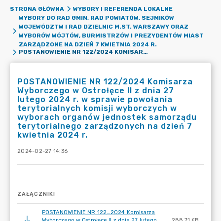
STRONA GŁÓWNA
WYBORY I REFERENDA LOKALNE
WYBORY DO RAD GMIN, RAD POWIATÓW, SEJMIKÓW
WOJEWÓDZTW I RAD DZIELNIC M.ST. WARSZAWY ORAZ
WYBORÓW WÓJTÓW, BURMISTRZÓW I PREZYDENTÓW MIAST
ZARZĄDZONE NA DZIEŃ 7 KWIETNIA 2024 R.
POSTANOWIENIE NR 122/2024 KOMISARZA WYBORCZEGO W OSTROŁĘCE II Z DNIA 27 LUTEGO 2024 R. W SPRAWIE POWOŁANIA TERYTORIALNYCH KOMISJI WYBORCZYCH W WYBORACH ORGANÓW JEDNOSTEK SAMORZĄDU TERYTORIALNEGO ZARZĄDZONYCH NA DZIEŃ 7 KWIETNIA 2024 R.
POSTANOWIENIE NR 122/2024 Komisarza
Wyborczego w Ostrołęce II z dnia 27
lutego 2024 r. w sprawie powołania
terytorialnych komisji wyborczych w
wyborach organów jednostek samorządu
terytorialnego zarządzonych na dzień 7
kwietnia 2024 r.
2024-02-27 14:36
ZAŁĄCZNIKI
POSTANOWIENIE NR 122_2024 Komisarza
Wyborczego w Ostrołęce II z dnia 27 lutego
288.71 KB