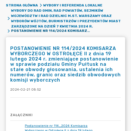
STRONA GŁÓWNA
WYBORY I REFERENDA LOKALNE
WYBORY DO RAD GMIN, RAD POWIATÓW, SEJMIKÓW
WOJEWÓDZTW I RAD DZIELNIC M.ST. WARSZAWY ORAZ
WYBORÓW WÓJTÓW, BURMISTRZÓW I PREZYDENTÓW MIAST
ZARZĄDZONE NA DZIEŃ 7 KWIETNIA 2024 R.
POSTANOWIENIE NR 114/2024 KOMISARZA WYBORCZEGO W OSTROŁĘCE II Z DNIA 19 LUTEGO 2024 R. ZMIENIAJĄCE POSTANOWIENIE W SPRAWIE PODZIAŁU GMINY PUŁTUSK NA STAŁE OBWODY GŁOSOWANIA, USTALENIA ICH NUMERÓW, GRANIC ORAZ SIEDZIB OBWODOWYCH KOMISJI WYBORCZYCH
POSTANOWIENIE NR 114/2024 KOMISARZA
WYBORCZEGO W OSTROŁĘCE II z dnia 19
lutego 2024 r. zmieniające postanowienie
w sprawie podziału Gminy Pułtusk na
stałe obwody głosowania, ustalenia ich
numerów, granic oraz siedzib obwodowych
komisji wyborczych
2024-02-21 08:52
ZAŁĄCZNIKI
Postanowienie nr 114_2024 Komisarza
Wyborczego w Ostrołęce II z dnia 19 lutego