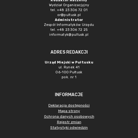
Redaktor Naczelny
Wydział Organizacjyjny
tel. +48 23 306 72 01
or@pultusk.pl
Administrator
Zespół Informatyków Urzędu
tel. +48 23 306 72 25
informatyk@pultusk.pl
ADRES REDAKCJI
Urząd Miejski w Pułtusku
ul. Rynek 41
06-100 Pułtusk
pok. nr 1
INFORMACJE
Deklaracja dostępności
Mapa strony
Ochrona danych osobowych
Rejestr zmian
Statystyki odwiedzin