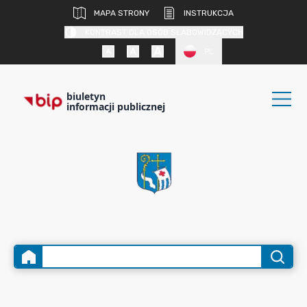
MAPA STRONY
INSTRUKCJA
KONTRAST DLA OSÓB SŁABOWIDZĄCYCH
PL
biuletyn
informacji publicznej