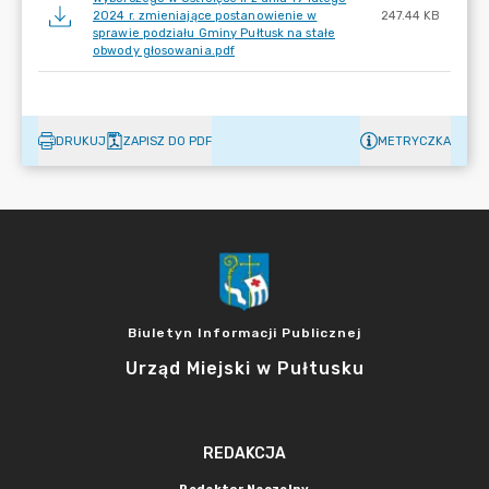
2024 r. zmieniające postanowienie w
247.44 KB
sprawie podziału Gminy Pułtusk na stałe
obwody głosowania.pdf
DRUKUJ
ZAPISZ DO PDF
METRYCZKA
Biuletyn Informacji Publicznej
Urząd Miejski w Pułtusku
REDAKCJA