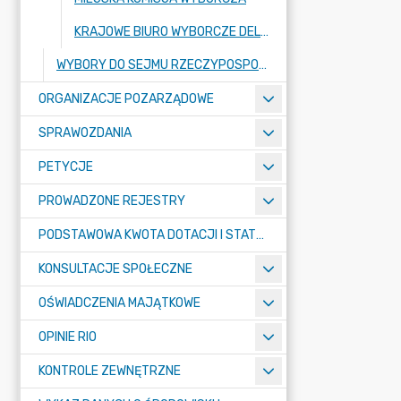
KRAJOWE BIURO WYBORCZE DELEGATURA W OSTROŁĘCE
WYBORY DO SEJMU RZECZYPOSPOLITEJ POLSKIEJ I DO SENATU RZECZYPOSPOLITEJ POLSKIEJ ORAZ REFERENDUM OGÓLNOKRAJOWE, ZARZĄDZONE NA DZIEŃ 15 PAŹDZIERNIKA 2023R.
ORGANIZACJE POZARZĄDOWE
SPRAWOZDANIA
PETYCJE
PROWADZONE REJESTRY
PODSTAWOWA KWOTA DOTACJI I STATYSTYCZNA LICZBA UCZNIÓW
KONSULTACJE SPOŁECZNE
OŚWIADCZENIA MAJĄTKOWE
OPINIE RIO
KONTROLE ZEWNĘTRZNE