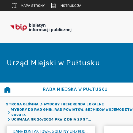
MAPA STRONY
INSTRUKCJA
biuletyn
informacji publicznej
Urząd Miejski w Pułtusku
RADA MIEJSKA W PUŁTUSKU
STRONA GŁÓWNA
WYBORY I REFERENDA LOKALNE
WYBORY DO RAD GMIN, RAD POWIATÓW, SEJMIKÓW WOJEWÓDZTW
2024 R.
UCHWAŁA NR 26/2024 PKW Z DNIA 23 STYCZNIA 2024 R. W SPRAWIE SPOSOBU ZGŁASZANIA KANDYDATÓW NA CZŁONKÓW OBWODOWYCH KOMISJI WYBORCZYCH, WZORU ZGŁOSZENIA ORAZ ZASAD POWOŁYWANIA TYCH KOMISJI, W TYM TRYBU PRZEPROWADZANIA LOSOWANIA
DANE KONTAKTOWE, GODZINY URZĘDOWANIA I NUMER KONTA BANKOWEGO