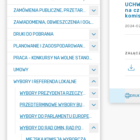
UCHW
na c
ZAMÓWIENIA PUBLICZNE, PRZETARGI, KONKURSY
komis
ZAWIADOMIENIA, OBWIESZCZENIA I OGŁOSZENIA
2024-02
DRUKI DO POBRANIA
PLANOWANIE I ZAGOSPODAROWANIE PRZESTRZENNE
ZAŁĄCZ
PRACA - KONKURSY NA WOLNE STANOWISKA
UMOWY
WYBORY I REFERENDA LOKALNE
WYBORY PREZYDENTA RZECZYPOSPOLITEJ POLSKIEJ 2025
DRUK
PRZEDTERMINOWE WYBORY BURMISTRZA MIASTA PUŁTUSK
WYBORY DO PARLAMENTU EUROPEJSKIEGO ZARZĄDZONE NA DZIEŃ 9 CZERWCA 2024R.
WYBORY DO RAD GMIN, RAD POWIATÓW, SEJMIKÓW WOJEWÓDZTW I RAD DZIELNIC M.ST. WARSZAWY ORAZ WYBORÓW WÓJTÓW, BURMISTRZÓW I PREZYDENTÓW MIAST ZARZĄDZONE NA DZIEŃ 7 KWIETNIA 2024 R.
MIEJSKA KOMISJA WYBORCZA