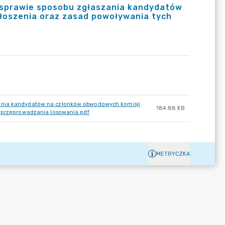
 sprawie sposobu zgłaszania kandydatów
łoszenia oraz zasad powoływania tych
zania kandydatów na członków obwodowych komisji
184.88 KB
u przeprowadzania losowania.pdf
METRYCZKA