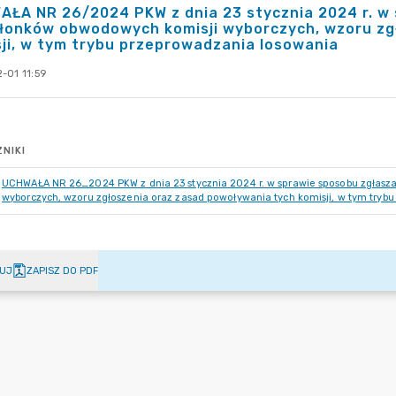
AŁA NR 26/2024 PKW z dnia 23 stycznia 2024 r. w
złonków obwodowych komisji wyborczych, wzoru zg
ji, w tym trybu przeprowadzania losowania
-01 11:59
NIKI
UCHWAŁA NR 26_2024 PKW z dnia 23 stycznia 2024 r. w sprawie sposobu zgłas
wyborczych, wzoru zgłoszenia oraz zasad powoływania tych komisji, w tym tryb
UJ
ZAPISZ DO PDF