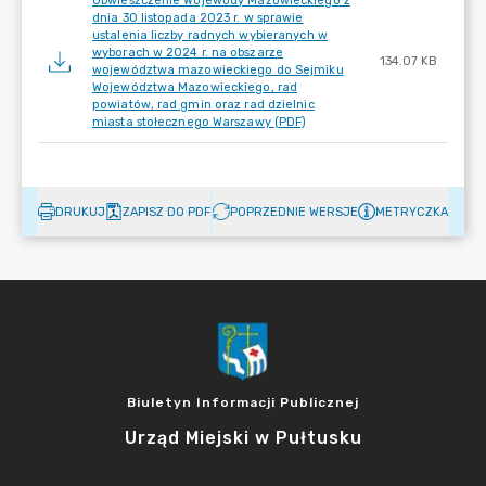
Obwieszczenie Wojewody Mazowieckiego z
dnia 30 listopada 2023 r. w sprawie
ustalenia liczby radnych wybieranych w
wyborach w 2024 r. na obszarze
134.07 KB
województwa mazowieckiego do Sejmiku
Województwa Mazowieckiego, rad
powiatów, rad gmin oraz rad dzielnic
miasta stołecznego Warszawy (PDF)
DRUKUJ
ZAPISZ DO PDF
POPRZEDNIE WERSJE
METRYCZKA
Biuletyn Informacji Publicznej
Urząd Miejski w Pułtusku