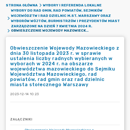
STRONA GŁÓWNA
WYBORY I REFERENDA LOKALNE
WYBORY DO RAD GMIN, RAD POWIATÓW, SEJMIKÓW
WOJEWÓDZTW I RAD DZIELNIC M.ST. WARSZAWY ORAZ
WYBORÓW WÓJTÓW, BURMISTRZÓW I PREZYDENTÓW MIAST
ZARZĄDZONE NA DZIEŃ 7 KWIETNIA 2024 R.
OBWIESZCZENIE WOJEWODY MAZOWIECKIEGO Z DNIA 30 LISTOPADA 2023 R. W SPRAWIE USTALENIA LICZBY RADNYCH WYBIERANYCH W WYBORACH W 2024 R. NA OBSZARZE WOJEWÓDZTWA MAZOWIECKIEGO DO SEJMIKU WOJEWÓDZTWA MAZOWIECKIEGO, RAD POWIATÓW, RAD GMIN ORAZ RAD DZIELNIC MIASTA STOŁECZNEGO WARSZAWY
Obwieszczenie Wojewody Mazowieckiego z
dnia 30 listopada 2023 r. w sprawie
ustalenia liczby radnych wybieranych w
wyborach w 2024 r. na obszarze
województwa mazowieckiego do Sejmiku
Województwa Mazowieckiego, rad
powiatów, rad gmin oraz rad dzielnic
miasta stołecznego Warszawy
2023-12-14 10:23
ZAŁĄCZNIKI