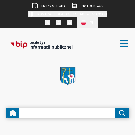
MAPA STRONY
INSTRUKCJA
KONTRAST DLA OSÓB SŁABOWIDZĄCYCH
PL
biuletyn
informacji publicznej