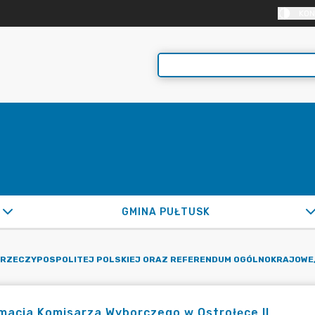
KON
GMINA PUŁTUSK
 RZECZYPOSPOLITEJ POLSKIEJ ORAZ REFERENDUM OGÓLNOKRAJOWE, 
macja Komisarza Wyborczego w Ostrołęce II