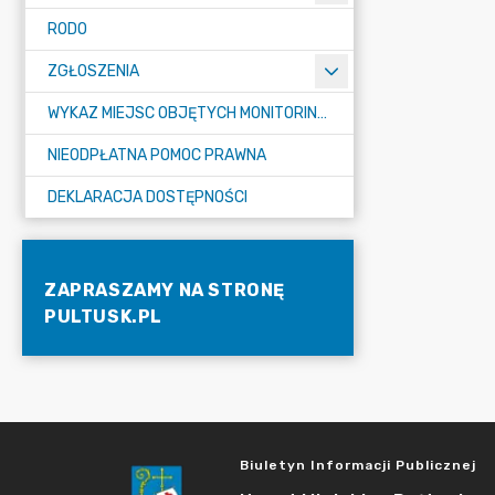
RODO
ZGŁOSZENIA
WYKAZ MIEJSC OBJĘTYCH MONITORINGIEM
NIEODPŁATNA POMOC PRAWNA
DEKLARACJA DOSTĘPNOŚCI
ZAPRASZAMY NA STRONĘ
PULTUSK.PL
Biuletyn Informacji Publicznej