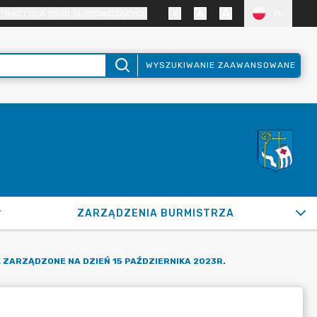
TRAST DLA OSÓB SŁABOWIDZĄCYCH
PL
WYSZUKIWANIE ZAAWANSOWANE
ZARZĄDZENIA BURMISTRZA
ZARZĄDZONE NA DZIEŃ 15 PAŹDZIERNIKA 2023R.