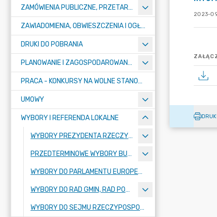
ZAMÓWIENIA PUBLICZNE, PRZETARGI, KONKURSY
2023-09
ZAWIADOMIENIA, OBWIESZCZENIA I OGŁOSZENIA
DRUKI DO POBRANIA
ZAŁĄCZ
PLANOWANIE I ZAGOSPODAROWANIE PRZESTRZENNE
PRACA - KONKURSY NA WOLNE STANOWISKA
UMOWY
DRUK
WYBORY I REFERENDA LOKALNE
WYBORY PREZYDENTA RZECZYPOSPOLITEJ POLSKIEJ 2025
PRZEDTERMINOWE WYBORY BURMISTRZA MIASTA PUŁTUSK
WYBORY DO PARLAMENTU EUROPEJSKIEGO ZARZĄDZONE NA DZIEŃ 9 CZERWCA 2024R.
WYBORY DO RAD GMIN, RAD POWIATÓW, SEJMIKÓW WOJEWÓDZTW I RAD DZIELNIC M.ST. WARSZAWY ORAZ WYBORÓW WÓJTÓW, BURMISTRZÓW I PREZYDENTÓW MIAST ZARZĄDZONE NA DZIEŃ 7 KWIETNIA 2024 R.
WYBORY DO SEJMU RZECZYPOSPOLITEJ POLSKIEJ I DO SENATU RZECZYPOSPOLITEJ POLSKIEJ ORAZ REFERENDUM OGÓLNOKRAJOWE, ZARZĄDZONE NA DZIEŃ 15 PAŹDZIERNIKA 2023R.