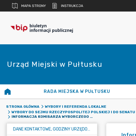
MAPA STRONY
INSTRUKCJA
biuletyn
informacji publicznej
Urząd Miejski w Pułtusku
RADA MIEJSKA W PUŁTUSKU
STRONA GŁÓWNA
WYBORY I REFERENDA LOKALNE
WYBORY DO SEJMU RZECZYPOSPOLITEJ POLSKIEJ I DO SENATU
INFORMACJA KOMISARZA WYBORCZEGO W OSTROŁĘCE II
DANE KONTAKTOWE, GODZINY URZĘDOWANIA I NUMER KONTA BANKOWEGO
Infor