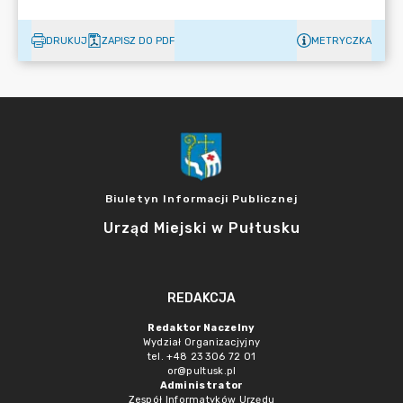
DRUKUJ
ZAPISZ DO PDF
METRYCZKA
Biuletyn Informacji Publicznej
Urząd Miejski w Pułtusku
REDAKCJA
Redaktor Naczelny
Wydział Organizacjyjny
tel. +48 23 306 72 01
or@pultusk.pl
Administrator
Zespół Informatyków Urzędu