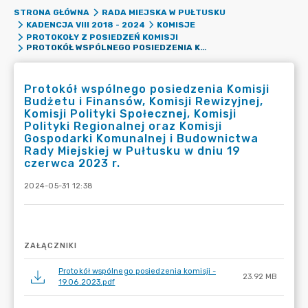
STRONA GŁÓWNA
RADA MIEJSKA W PUŁTUSKU
KADENCJA VIII 2018 - 2024
KOMISJE
PROTOKOŁY Z POSIEDZEŃ KOMISJI
PROTOKÓŁ WSPÓLNEGO POSIEDZENIA KOMISJI BUDŻETU I FINANSÓW, KOMISJI REWIZYJNEJ, KOMISJI POLITYKI SPOŁECZNEJ, KOMISJI POLITYKI REGIONALNEJ ORAZ KOMISJI GOSPODARKI KOMUNALNEJ I BUDOWNICTWA RADY MIEJSKIEJ W PUŁTUSKU W DNIU 19 CZERWCA 2023 R.
Protokół wspólnego posiedzenia Komisji
Budżetu i Finansów, Komisji Rewizyjnej,
Komisji Polityki Społecznej, Komisji
Polityki Regionalnej oraz Komisji
Gospodarki Komunalnej i Budownictwa
Rady Miejskiej w Pułtusku w dniu 19
czerwca 2023 r.
2024-05-31 12:38
ZAŁĄCZNIKI
Protokół wspólnego posiedzenia komisji -
23.92 MB
19.06.2023.pdf