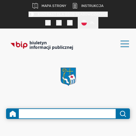
MAPA STRONY
INSTRUKCJA
KONTRAST DLA OSÓB SŁABOWIDZĄCYCH
PL
biuletyn
informacji publicznej