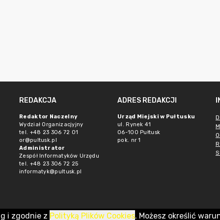
REDAKCJA
ADRES REDAKCJI
Redaktor Naczelny
Urząd Miejski w Pułtusku
D
Wydział Organizacjyjny
ul. Rynek 41
M
tel. +48 23 306 72 01
06-100 Pułtusk
O
or@pultusk.pl
pok. nr 1
R
Administrator
S
Zespół Informatyków Urzędu
tel. +48 23 306 72 25
informatyk@pultusk.pl
ug i zgodnie z
Polityką Plików Cookies
. Możesz określić waru