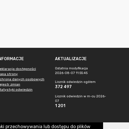
INFORMACJE
AKTUALIZACJE
Ostatnia modyfikacja
eklaracja dostępności
2026-08-07 11:55:45
apa strony
chrona danych osobowych
Licznik odwiedzin ogółem
ejestr zmian
372 497
tatystyki odwiedzin
Licznik odwiedzin w m-cu 2026-
07
1 201
nki przechowywania lub dostępu do plików