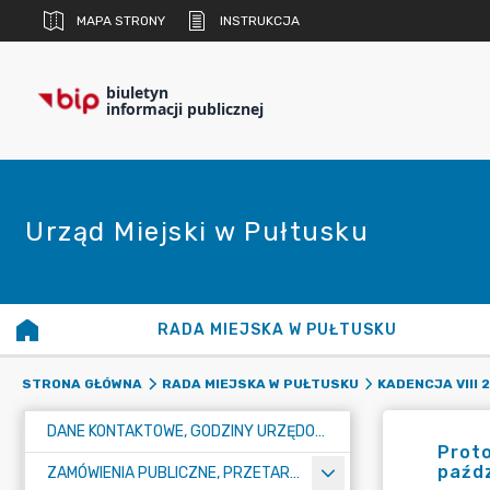
MAPA STRONY
INSTRUKCJA
biuletyn
informacji publicznej
Urząd Miejski w Pułtusku
RADA MIEJSKA W PUŁTUSKU
STRONA GŁÓWNA
RADA MIEJSKA W PUŁTUSKU
KADENCJA VIII 
DANE KONTAKTOWE, GODZINY URZĘDOWANIA I NUMER KONTA BANKOWEGO
Proto
paźdz
ZAMÓWIENIA PUBLICZNE, PRZETARGI, KONKURSY