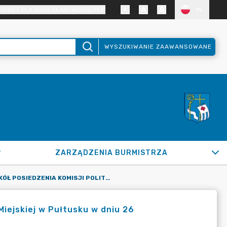
TRAST DLA OSÓB SŁABOWIDZĄCYCH
PL
WYSZUKIWANIE ZAAWANSOWANE
ZARZĄDZENIA BURMISTRZA
PROTOKÓŁ POSIEDZENIA KOMISJI POLITYKI REGIONALNEJ RADY MIEJSKIEJ W PUŁTUSKU W DNIU 26 PAŹDZIERNIKA 2023 R.
Miejskiej w Pułtusku w dniu 26