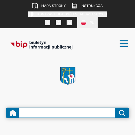
MAPA STRONY
INSTRUKCJA
KONTRAST DLA OSÓB SŁABOWIDZĄCYCH
PL
biuletyn
informacji publicznej