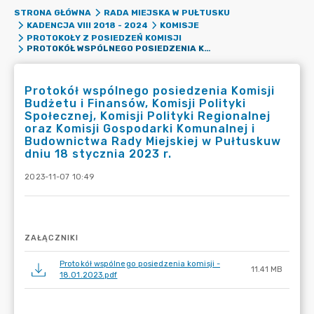
STRONA GŁÓWNA
RADA MIEJSKA W PUŁTUSKU
KADENCJA VIII 2018 - 2024
KOMISJE
PROTOKOŁY Z POSIEDZEŃ KOMISJI
PROTOKÓŁ WSPÓLNEGO POSIEDZENIA KOMISJI BUDŻETU I FINANSÓW, KOMISJI POLITYKI SPOŁECZNEJ, KOMISJI POLITYKI REGIONALNEJ ORAZ KOMISJI GOSPODARKI KOMUNALNEJ I BUDOWNICTWA RADY MIEJSKIEJ W PUŁTUSKUW DNIU 18 STYCZNIA 2023 R.
Protokół wspólnego posiedzenia Komisji
Budżetu i Finansów, Komisji Polityki
Społecznej, Komisji Polityki Regionalnej
oraz Komisji Gospodarki Komunalnej i
Budownictwa Rady Miejskiej w Pułtuskuw
dniu 18 stycznia 2023 r.
2023-11-07 10:49
ZAŁĄCZNIKI
Protokół wspólnego posiedzenia komisji -
11.41 MB
18.01.2023.pdf