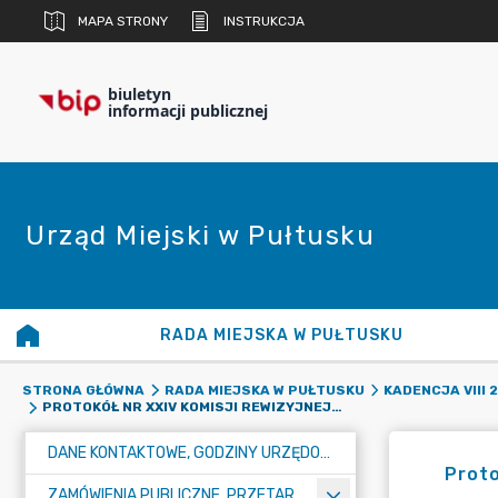
MAPA STRONY
INSTRUKCJA
biuletyn
informacji publicznej
Urząd Miejski w Pułtusku
RADA MIEJSKA W PUŁTUSKU
STRONA GŁÓWNA
RADA MIEJSKA W PUŁTUSKU
KADENCJA VIII 
PROTOKÓŁ NR XXIV KOMISJI REWIZYJNEJ RADY MIEJSKIEJ W PUŁTUSKU W DNIU 13 GRUDNIA 2022R.
DANE KONTAKTOWE, GODZINY URZĘDOWANIA I NUMER KONTA BANKOWEGO
Proto
ZAMÓWIENIA PUBLICZNE, PRZETARGI, KONKURSY