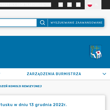
TRAST DLA OSÓB SŁABOWIDZĄCYCH
PL
WYSZUKIWANIE ZAAWANSOWANE
ZARZĄDZENIA BURMISTRZA
DZEŃ KOMISJI REWIZYJNEJ
łtusku w dniu 13 grudnia 2022r.