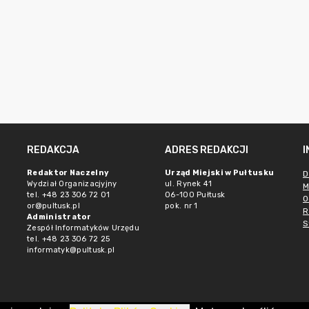
REDAKCJA
ADRES REDAKCJI
Redaktor Naczelny
Urząd Miejski w Pułtusku
D
Wydział Organizacjyjny
ul. Rynek 41
M
tel. +48 23 306 72 01
06-100 Pułtusk
O
or@pultusk.pl
pok. nr 1
R
Administrator
S
Zespół Informatyków Urzędu
tel. +48 23 306 72 25
informatyk@pultusk.pl