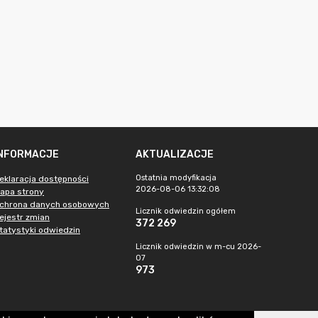
INFORMACJE
AKTUALIZACJE
Ostatnia modyfikacja
eklaracja dostępności
2026-08-06 13:32:08
apa strony
chrona danych osobowych
Licznik odwiedzin ogółem
ejestr zmian
372 269
tatystyki odwiedzin
Licznik odwiedzin w m-cu 2026-
07
973