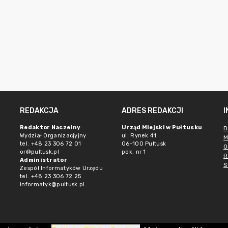
REDAKCJA
ADRES REDAKCJI
Redaktor Naczelny
Urząd Miejski w Pułtusku
D
Wydział Organizacjyjny
ul. Rynek 41
M
tel. +48 23 306 72 01
06-100 Pułtusk
O
or@pultusk.pl
pok. nr 1
R
Administrator
S
Zespół Informatyków Urzędu
tel. +48 23 306 72 25
informatyk@pultusk.pl