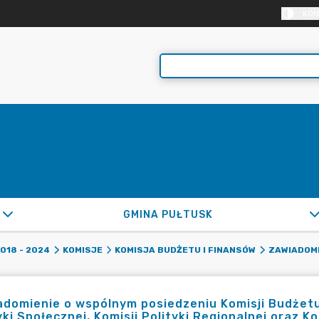
KON
GMINA PUŁTUSK
2018 - 2024
KOMISJE
KOMISJA BUDŻETU I FINANSÓW
ZAWIADOMI
domienie o wspólnym posiedzeniu Komisji Budżetu i
yki Społecznej, Komisji Polityki Regionalnej oraz K