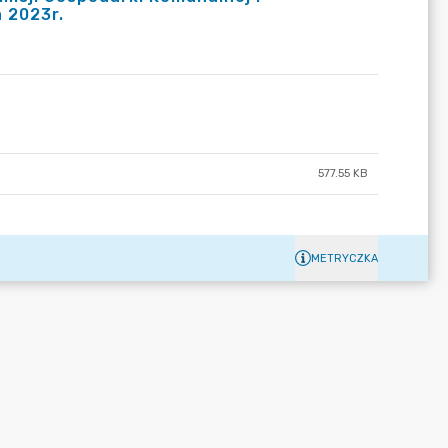
 2023r.
577.55 KB
METRYCZKA