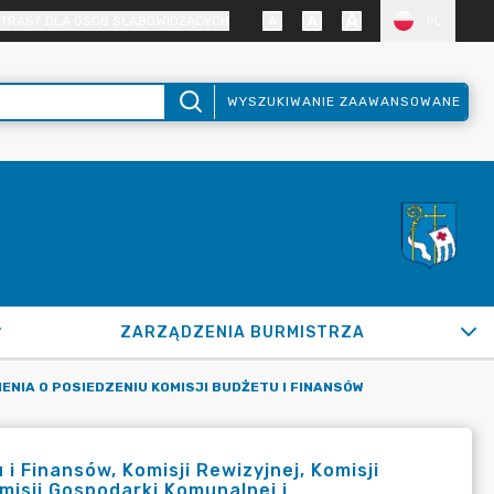
TRAST DLA OSÓB SŁABOWIDZĄCYCH
PL
WYSZUKIWANIE ZAAWANSOWANE
ZARZĄDZENIA BURMISTRZA
ENIA O POSIEDZENIU KOMISJI BUDŻETU I FINANSÓW
 Finansów, Komisji Rewizyjnej, Komisji
omisji Gospodarki Komunalnej i