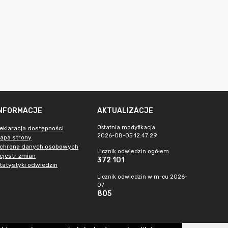
INFORMACJE
AKTUALIZACJE
Ostatnia modyfikacja
eklaracja dostępności
2026-08-05 12:47:29
apa strony
chrona danych osobowych
Licznik odwiedzin ogółem
ejestr zmian
372 101
tatystyki odwiedzin
Licznik odwiedzin w m-cu 2026-
07
805