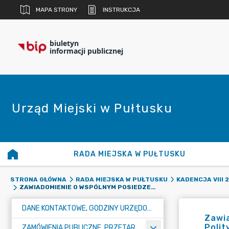
MAPA STRONY
INSTRUKCJA
biuletyn
informacji publicznej
Urząd Miejski w Pułtusku
RADA MIEJSKA W PUŁTUSKU
STRONA GŁÓWNA
RADA MIEJSKA W PUŁTUSKU
KADENCJA VIII 
ZAWIADOMIENIE O WSPÓLNYM POSIEDZENIU KOMISJI BUDŻETU I FINANSÓW, KOMISJI REWIZYJNEJ, KOMISJI POLITYKI SPOŁECZNEJ, KOMISJI POLITYKI REGIONALNEJ ORAZ KOMISJI GOSPODARKI KOMUNALNEJ I BUDOWNICTWA RADY MIEJSKIEJ W PUŁTUSKU W DNIU 14 MARCA 2023R.
DANE KONTAKTOWE, GODZINY URZĘDOWANIA I NUMER KONTA BANKOWEGO
Zawia
Polit
ZAMÓWIENIA PUBLICZNE, PRZETARGI, KONKURSY