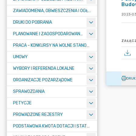
Budow
ZAWIADOMIENIA, OBWIESZCZENIA I OGŁOSZENIA
2023-03
DRUKI DO POBRANIA
PLANOWANIE I ZAGOSPODAROWANIE PRZESTRZENNE
ZAŁĄCZ
PRACA - KONKURSY NA WOLNE STANOWISKA
UMOWY
WYBORY I REFERENDA LOKALNE
DRUK
ORGANIZACJE POZARZĄDOWE
SPRAWOZDANIA
PETYCJE
PROWADZONE REJESTRY
PODSTAWOWA KWOTA DOTACJI I STATYSTYCZNA LICZBA UCZNIÓW