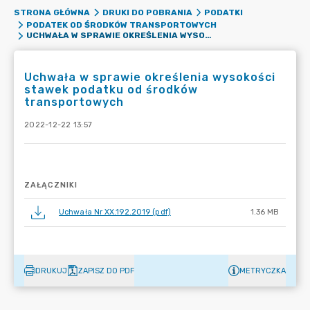
STRONA GŁÓWNA
DRUKI DO POBRANIA
PODATKI
PODATEK OD ŚRODKÓW TRANSPORTOWYCH
UCHWAŁA W SPRAWIE OKREŚLENIA WYSOKOŚCI STAWEK PODATKU OD ŚRODKÓW TRANSPORTOWYCH
Uchwała w sprawie określenia wysokości
stawek podatku od środków
transportowych
2022-12-22 13:57
ZAŁĄCZNIKI
Uchwała Nr XX.192.2019 (pdf)
1.36 MB
DRUKUJ
ZAPISZ DO PDF
METRYCZKA