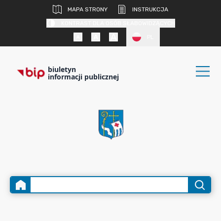
MAPA STRONY
INSTRUKCJA
KONTRAST DLA OSÓB SŁABOWIDZĄCYCH
PL
biuletyn
informacji publicznej