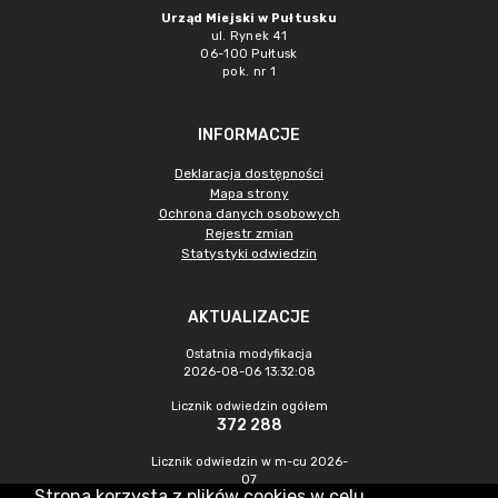
Urząd Miejski w Pułtusku
ul. Rynek 41
06-100 Pułtusk
pok. nr 1
INFORMACJE
Deklaracja dostępności
Mapa strony
Ochrona danych osobowych
Rejestr zmian
Statystyki odwiedzin
AKTUALIZACJE
Ostatnia modyfikacja
2026-08-06 13:32:08
Licznik odwiedzin ogółem
372 288
Licznik odwiedzin w m-cu 2026-
07
Strona korzysta z plików cookies w celu