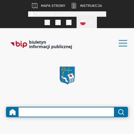
MAPA STRONY
INSTRUKCJA
KONTRAST DLA OSÓB SŁABOWIDZĄCYCH
PL
biuletyn
informacji publicznej