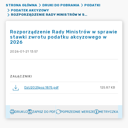
STRONA GŁÓWNA
DRUKI DO POBRANIA
PODATKI
PODATEK AKCYZOWY
ROZPORZĄDZENIE RADY MINISTRÓW W SPRAWIE STAWKI ZWROTU PODATKU AKCYZOWEGO W 2026
Rozporządzenie Rady Ministrów w sprawie
stawki zwrotu podatku akcyzowego w
2026
2026-01-21 13:57
ZAŁĄCZNIKI
DzU2025poz.1875.pdf
125.87 KB
DRUKUJ
ZAPISZ DO PDF
POPRZEDNIE WERSJE
METRYCZKA