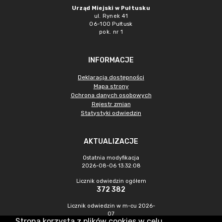
Urząd Miejski w Pułtusku
ul. Rynek 41
06-100 Pułtusk
pok. nr 1
INFORMACJE
Deklaracja dostępności
Mapa strony
Ochrona danych osobowych
Rejestr zmian
Statystyki odwiedzin
AKTUALIZACJE
Ostatnia modyfikacja
2026-08-06 13:32:08
Licznik odwiedzin ogółem
372 382
Licznik odwiedzin w m-cu 2026-
07
Strona korzysta z plików cookies w celu